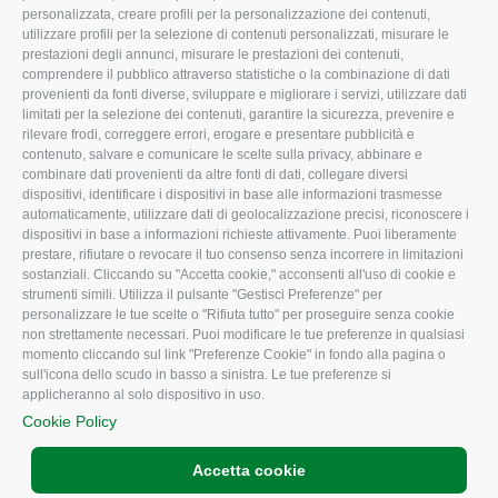
Organigramma aziendale
Lavoro
personalizzata, creare profili per la personalizzazione dei contenuti,
utilizzare profili per la selezione di contenuti personalizzati, misurare le
I Nostri Servizi
Ambiente
prestazioni degli annunci, misurare le prestazioni dei contenuti,
comprendere il pubblico attraverso statistiche o la combinazione di dati
Uffici della Sede
Associazione
provenienti da fonti diverse, sviluppare e migliorare i servizi, utilizzare dati
provinciale
limitati per la selezione dei contenuti, garantire la sicurezza, prevenire e
Le Sedi di Zona
rilevare frodi, correggere errori, erogare e presentare pubblicità e
CONFAGRICOLTURA
contenuto, salvare e comunicare le scelte sulla privacy, abbinare e
Agricoltori S.r.l.
ATTIVA
combinare dati provenienti da altre fonti di dati, collegare diversi
dispositivi, identificare i dispositivi in base alle informazioni trasmesse
Whistleblowing
Notizie in evidenza
automaticamente, utilizzare dati di geolocalizzazione precisi, riconoscere i
Confagricoltura Rovigo e
dispositivi in base a informazioni richieste attivamente. Puoi liberamente
Eventi
Agricoltori srl
prestare, rifiutare o revocare il tuo consenso senza incorrere in limitazioni
Comunicati Stampa
sostanziali. Cliccando su "Accetta cookie," acconsenti all'uso di cookie e
strumenti simili. Utilizza il pulsante "Gestisci Preferenze" per
Video
personalizzare le tue scelte o "Rifiuta tutto" per proseguire senza cookie
non strettamente necessari. Puoi modificare le tue preferenze in qualsiasi
Iscrizione Newsletter
momento cliccando sul link "Preferenze Cookie" in fondo alla pagina o
Newsletter
sull'icona dello scudo in basso a sinistra. Le tue preferenze si
applicheranno al solo dispositivo in uso.
Archivio Periodici
Cookie Policy
Accetta cookie