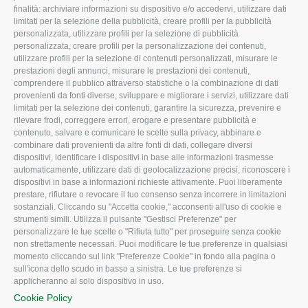
L'Associazione
Tecnico
finalità: archiviare informazioni su dispositivo e/o accedervi, utilizzare dati
limitati per la selezione della pubblicità, creare profili per la pubblicità
Missione e Progetto
Fiscale
personalizzata, utilizzare profili per la selezione di pubblicità
Organigramma aziendale
Lavoro
personalizzata, creare profili per la personalizzazione dei contenuti,
utilizzare profili per la selezione di contenuti personalizzati, misurare le
I Nostri Servizi
Ambiente
prestazioni degli annunci, misurare le prestazioni dei contenuti,
comprendere il pubblico attraverso statistiche o la combinazione di dati
Uffici della Sede
Associazione
provenienti da fonti diverse, sviluppare e migliorare i servizi, utilizzare dati
provinciale
limitati per la selezione dei contenuti, garantire la sicurezza, prevenire e
Le Sedi di Zona
rilevare frodi, correggere errori, erogare e presentare pubblicità e
CONFAGRICOLTURA
contenuto, salvare e comunicare le scelte sulla privacy, abbinare e
Agricoltori S.r.l.
ATTIVA
combinare dati provenienti da altre fonti di dati, collegare diversi
dispositivi, identificare i dispositivi in base alle informazioni trasmesse
Whistleblowing
Notizie in evidenza
automaticamente, utilizzare dati di geolocalizzazione precisi, riconoscere i
Confagricoltura Rovigo e
dispositivi in base a informazioni richieste attivamente. Puoi liberamente
Eventi
Agricoltori srl
prestare, rifiutare o revocare il tuo consenso senza incorrere in limitazioni
Comunicati Stampa
sostanziali. Cliccando su "Accetta cookie," acconsenti all'uso di cookie e
strumenti simili. Utilizza il pulsante "Gestisci Preferenze" per
Video
personalizzare le tue scelte o "Rifiuta tutto" per proseguire senza cookie
non strettamente necessari. Puoi modificare le tue preferenze in qualsiasi
Iscrizione Newsletter
momento cliccando sul link "Preferenze Cookie" in fondo alla pagina o
Newsletter
sull'icona dello scudo in basso a sinistra. Le tue preferenze si
applicheranno al solo dispositivo in uso.
Archivio Periodici
Cookie Policy