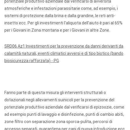
potenziale produttivo aziendale dal verificarsi di avversità
atmosferiche e infestazioni parassitarie come, ad esempio, i
sistemi di protezione dalla brina e dalla grandine, le reti anti-
insetto ecc. Per gli investimenti l’aliquota dell’aiuto è pari al 65%
per i Giovani in Zona montana e per i Giovani in altre Zone.
SRD06 Az1 Investimenti per la prevenzione da danni derivanti da
calamità naturali, eventi climatici avversi e di tipo biotico (bando
biosicurezza rafforzata) - PG
Fanno parte di questa misura gli interventi strutturali o
dotazionali negli allevamenti suinicoli per la prevenzione del
potenziale produttivo aziendale dal verificarsi di epizoozie, come
ad esempio punti di lavaggio e disinfezione, punti di cambio abiti,
zone filtro con separazione zona sporca-pulita, percorsi di
accesso separati, quarantena per capi di nuova introduzione ecc.