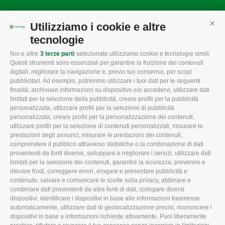
Mappa del sito
/
Privacy Policy
/
Cookie Policy
Utilizziamo i cookie e altre
Cont
tecnologie
Noi e altre
3 terze parti
selezionate utilizziamo cookie e tecnologie simili.
CONFAGRICOLTURA
CONFAGRICOLTURA
Questi strumenti sono essenziali per garantire la fruizione dei contenuti
ROVIGO
INFORMA
digitali, migliorare la navigazione e, previo tuo consenso, per scopi
pubblicitari. Ad esempio, potremmo utilizzare i tuoi dati per le seguenti
L'Associazione
Tecnico
finalità: archiviare informazioni su dispositivo e/o accedervi, utilizzare dati
limitati per la selezione della pubblicità, creare profili per la pubblicità
Missione e Progetto
Fiscale
personalizzata, utilizzare profili per la selezione di pubblicità
Organigramma aziendale
Lavoro
personalizzata, creare profili per la personalizzazione dei contenuti,
utilizzare profili per la selezione di contenuti personalizzati, misurare le
I Nostri Servizi
Ambiente
prestazioni degli annunci, misurare le prestazioni dei contenuti,
comprendere il pubblico attraverso statistiche o la combinazione di dati
Uffici della Sede
Associazione
provenienti da fonti diverse, sviluppare e migliorare i servizi, utilizzare dati
provinciale
limitati per la selezione dei contenuti, garantire la sicurezza, prevenire e
Le Sedi di Zona
rilevare frodi, correggere errori, erogare e presentare pubblicità e
CONFAGRICOLTURA
contenuto, salvare e comunicare le scelte sulla privacy, abbinare e
Agricoltori S.r.l.
ATTIVA
combinare dati provenienti da altre fonti di dati, collegare diversi
dispositivi, identificare i dispositivi in base alle informazioni trasmesse
Whistleblowing
Notizie in evidenza
automaticamente, utilizzare dati di geolocalizzazione precisi, riconoscere i
Confagricoltura Rovigo e
dispositivi in base a informazioni richieste attivamente. Puoi liberamente
Eventi
Agricoltori srl