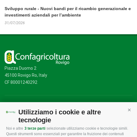
Sviluppo rurale - Nuovi bandi per il ricambio generazionale e
investimenti aziendali per l’ambiente
31/07/2026
Piazza Duomo 2
45100 Rovigo Ro, Italy
CF 80001240292
Mappa del sito
/
Privacy Policy
/
Cookie Policy
Utilizziamo i cookie e altre
Cont
tecnologie
Noi e altre
3 terze parti
selezionate utilizziamo cookie e tecnologie simili.
CONFAGRICOLTURA
CONFAGRICOLTURA
Questi strumenti sono essenziali per garantire la fruizione dei contenuti