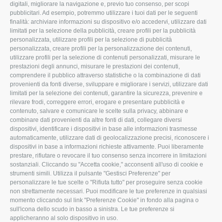
ROVIGO
INFORMA
digitali, migliorare la navigazione e, previo tuo consenso, per scopi
pubblicitari. Ad esempio, potremmo utilizzare i tuoi dati per le seguenti
L'Associazione
Tecnico
finalità: archiviare informazioni su dispositivo e/o accedervi, utilizzare dati
limitati per la selezione della pubblicità, creare profili per la pubblicità
Missione e Progetto
Fiscale
personalizzata, utilizzare profili per la selezione di pubblicità
Organigramma aziendale
Lavoro
personalizzata, creare profili per la personalizzazione dei contenuti,
utilizzare profili per la selezione di contenuti personalizzati, misurare le
I Nostri Servizi
Ambiente
prestazioni degli annunci, misurare le prestazioni dei contenuti,
comprendere il pubblico attraverso statistiche o la combinazione di dati
Uffici della Sede
Associazione
provenienti da fonti diverse, sviluppare e migliorare i servizi, utilizzare dati
provinciale
limitati per la selezione dei contenuti, garantire la sicurezza, prevenire e
Le Sedi di Zona
rilevare frodi, correggere errori, erogare e presentare pubblicità e
CONFAGRICOLTURA
contenuto, salvare e comunicare le scelte sulla privacy, abbinare e
Agricoltori S.r.l.
ATTIVA
combinare dati provenienti da altre fonti di dati, collegare diversi
dispositivi, identificare i dispositivi in base alle informazioni trasmesse
Whistleblowing
Notizie in evidenza
automaticamente, utilizzare dati di geolocalizzazione precisi, riconoscere i
Confagricoltura Rovigo e
dispositivi in base a informazioni richieste attivamente. Puoi liberamente
Eventi
Agricoltori srl
prestare, rifiutare o revocare il tuo consenso senza incorrere in limitazioni
Comunicati Stampa
sostanziali. Cliccando su "Accetta cookie," acconsenti all'uso di cookie e
strumenti simili. Utilizza il pulsante "Gestisci Preferenze" per
Video
personalizzare le tue scelte o "Rifiuta tutto" per proseguire senza cookie
non strettamente necessari. Puoi modificare le tue preferenze in qualsiasi
Iscrizione Newsletter
momento cliccando sul link "Preferenze Cookie" in fondo alla pagina o
Newsletter
sull'icona dello scudo in basso a sinistra. Le tue preferenze si
applicheranno al solo dispositivo in uso.
Archivio Periodici