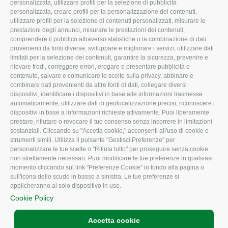
personalizzata, utilizzare profili per la selezione di pubblicità
Organigramma aziendale
Lavoro
personalizzata, creare profili per la personalizzazione dei contenuti,
utilizzare profili per la selezione di contenuti personalizzati, misurare le
I Nostri Servizi
Ambiente
prestazioni degli annunci, misurare le prestazioni dei contenuti,
comprendere il pubblico attraverso statistiche o la combinazione di dati
Uffici della Sede
Associazione
provenienti da fonti diverse, sviluppare e migliorare i servizi, utilizzare dati
provinciale
limitati per la selezione dei contenuti, garantire la sicurezza, prevenire e
Le Sedi di Zona
rilevare frodi, correggere errori, erogare e presentare pubblicità e
CONFAGRICOLTURA
contenuto, salvare e comunicare le scelte sulla privacy, abbinare e
Agricoltori S.r.l.
ATTIVA
combinare dati provenienti da altre fonti di dati, collegare diversi
dispositivi, identificare i dispositivi in base alle informazioni trasmesse
Whistleblowing
Notizie in evidenza
automaticamente, utilizzare dati di geolocalizzazione precisi, riconoscere i
Confagricoltura Rovigo e
dispositivi in base a informazioni richieste attivamente. Puoi liberamente
Eventi
Agricoltori srl
prestare, rifiutare o revocare il tuo consenso senza incorrere in limitazioni
Comunicati Stampa
sostanziali. Cliccando su "Accetta cookie," acconsenti all'uso di cookie e
strumenti simili. Utilizza il pulsante "Gestisci Preferenze" per
Video
personalizzare le tue scelte o "Rifiuta tutto" per proseguire senza cookie
non strettamente necessari. Puoi modificare le tue preferenze in qualsiasi
Iscrizione Newsletter
momento cliccando sul link "Preferenze Cookie" in fondo alla pagina o
Newsletter
sull'icona dello scudo in basso a sinistra. Le tue preferenze si
applicheranno al solo dispositivo in uso.
Archivio Periodici
Cookie Policy
Accetta cookie