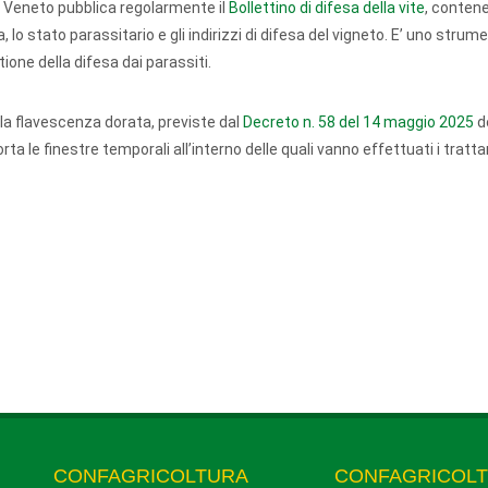
e Veneto pubblica regolarmente il
Bollettino di difesa della vite
, contene
lo stato parassitario e gli indirizzi di difesa del vigneto. E’ uno stru
tione della difesa dai parassiti.
alla flavescenza dorata, previste dal
Decreto n. 58 del 14 maggio 2025
d
ta le finestre temporali all’interno delle quali vanno effettuati i tratt
CONFAGRICOLTURA
CONFAGRICOL