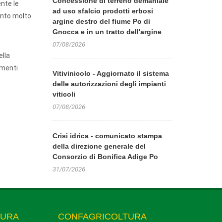
Concessione di terreno demaniale
nte le
ad uso sfalcio prodotti erbosi
mento molto
argine destro del fiume Po di
Gnocca e in un tratto dell'argine
07/08/2026
ella
amenti
Vitivinicolo - Aggiornato il sistema
delle autorizzazioni degli impianti
viticoli
07/08/2026
Crisi idrica - comunicato stampa
della direzione generale del
Consorzio di Bonifica Adige Po
31/07/2026
TURA
CONFAGRICOLTURA