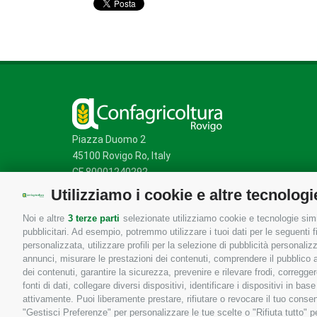
Piazza Duomo 2
45100 Rovigo Ro, Italy
CF 80001240292
Utilizziamo i cookie e altre tecnologi
Noi e altre
3 terze parti
selezionate utilizziamo cookie e tecnologie simil
Mappa del sito
/
Privacy Policy
/
Cookie Policy
pubblicitari. Ad esempio, potremmo utilizzare i tuoi dati per le seguenti fin
personalizzata, utilizzare profili per la selezione di pubblicità personaliz
annunci, misurare le prestazioni dei contenuti, comprendere il pubblico att
dei contenuti, garantire la sicurezza, prevenire e rilevare frodi, corregg
fonti di dati, collegare diversi dispositivi, identificare i dispositivi in 
attivamente. Puoi liberamente prestare, rifiutare o revocare il tuo consen
"Gestisci Preferenze" per personalizzare le tue scelte o "Rifiuta tutto"