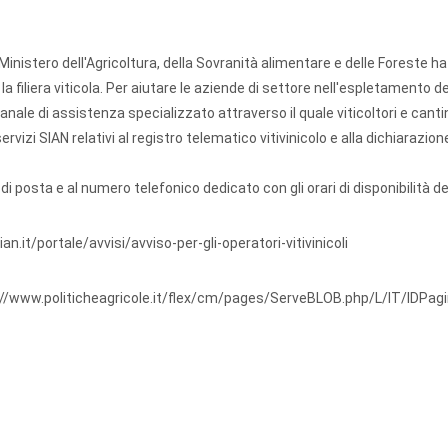
Ministero dell'Agricoltura, della Sovranità alimentare e delle Foreste ha
 filiera viticola. Per aiutare le aziende di settore nell'espletamento de
n canale di assistenza specializzato attraverso il quale viticoltori e cant
izi SIAN relativi al registro telematico vitivinicolo e alla dichiarazione
a di posta e al numero telefonico dedicato con gli orari di disponibilità de
an.it/portale/avvisi/avviso-per-gli-operatori-vitivinicoli
://www.politicheagricole.it/flex/cm/pages/ServeBLOB.php/L/IT/IDPag