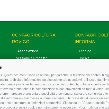
CONFAGRICOLTURA
CONFAGRICOL
ROVIGO
INFORMA
L'Associazione
Tecnico
Missione e Progetto
Fiscale
Organigramma aziendale
Lavoro
e
I Nostri Servizi
Ambiente
i. Questi strumenti sono essenziali per garantire la fruizione dei contenuti dig
Uffici della Sede provinciale
Associazione
alità: archiviare informazioni su dispositivo e/o accedervi, utilizzare dati limita
zata, creare profili per la personalizzazione dei contenuti, utilizzare profili per
Le Sedi di Zona
raverso statistiche o la combinazione di dati provenienti da fonti diverse, svilu
Agricoltori S.r.l.
ere errori, erogare e presentare pubblicità e contenuto, salvare e comunicare le
base alle informazioni trasmesse automaticamente, utilizzare dati di geolocalizzaz
Whistleblowing Confagricoltura
so senza incorrere in limitazioni sostanziali. Cliccando su "Accetta cookie," ac
Rovigo e Agricoltori srl
 per proseguire senza cookie non strettamente necessari. Puoi modificare le t