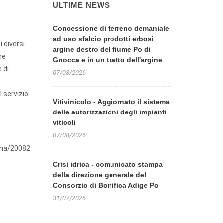
ULTIME NEWS
Concessione di terreno demaniale
ad uso sfalcio prodotti erbosi
i diversi
argine destro del fiume Po di
ine
Gnocca e in un tratto dell'argine
 di
07/08/2026
l servizio.
Vitivinicolo - Aggiornato il sistema
delle autorizzazioni degli impianti
viticoli
07/08/2026
ina/20082
Crisi idrica - comunicato stampa
della direzione generale del
Consorzio di Bonifica Adige Po
31/07/2026