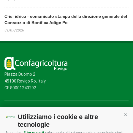
Crisi idrica - comunicato stampa della direzione generale del
Consorzio di Bonifica Adige Po
31/07/2026
Piazza Duomo 2
45100 Rovigo Ro, Italy
CF 80001240292
Mappa del sito
/
Privacy Policy
/
Cookie Policy
Utilizziamo i cookie e altre
Cont
tecnologie
Noi e altre
3 terze parti
selezionate utilizziamo cookie e tecnologie simili.