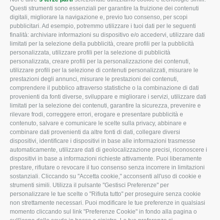
CONFAGRICOLTURA
CONFAGRICOLTURA
Questi strumenti sono essenziali per garantire la fruizione dei contenuti
ROVIGO
INFORMA
digitali, migliorare la navigazione e, previo tuo consenso, per scopi
pubblicitari. Ad esempio, potremmo utilizzare i tuoi dati per le seguenti
L'Associazione
Tecnico
finalità: archiviare informazioni su dispositivo e/o accedervi, utilizzare dati
limitati per la selezione della pubblicità, creare profili per la pubblicità
Missione e Progetto
Fiscale
personalizzata, utilizzare profili per la selezione di pubblicità
Organigramma aziendale
Lavoro
personalizzata, creare profili per la personalizzazione dei contenuti,
utilizzare profili per la selezione di contenuti personalizzati, misurare le
I Nostri Servizi
Ambiente
prestazioni degli annunci, misurare le prestazioni dei contenuti,
comprendere il pubblico attraverso statistiche o la combinazione di dati
Uffici della Sede
Associazione
provenienti da fonti diverse, sviluppare e migliorare i servizi, utilizzare dati
provinciale
limitati per la selezione dei contenuti, garantire la sicurezza, prevenire e
Le Sedi di Zona
rilevare frodi, correggere errori, erogare e presentare pubblicità e
CONFAGRICOLTURA
contenuto, salvare e comunicare le scelte sulla privacy, abbinare e
Agricoltori S.r.l.
ATTIVA
combinare dati provenienti da altre fonti di dati, collegare diversi
dispositivi, identificare i dispositivi in base alle informazioni trasmesse
Whistleblowing
Notizie in evidenza
automaticamente, utilizzare dati di geolocalizzazione precisi, riconoscere i
Confagricoltura Rovigo e
dispositivi in base a informazioni richieste attivamente. Puoi liberamente
Eventi
Agricoltori srl
prestare, rifiutare o revocare il tuo consenso senza incorrere in limitazioni
Comunicati Stampa
sostanziali. Cliccando su "Accetta cookie," acconsenti all'uso di cookie e
strumenti simili. Utilizza il pulsante "Gestisci Preferenze" per
Video
personalizzare le tue scelte o "Rifiuta tutto" per proseguire senza cookie
non strettamente necessari. Puoi modificare le tue preferenze in qualsiasi
Iscrizione Newsletter
momento cliccando sul link "Preferenze Cookie" in fondo alla pagina o
Newsletter