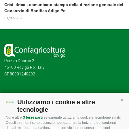
Crisi idrica - comunicato stampa della direzione generale del
Consorzio di Bonifica Adige Po
31/07/2026
Piazza Duomo 2
45100 Rovigo Ro, Italy
CF 80001240292
Mappa del sito
/
Privacy Policy
/
Cookie Policy
Utilizziamo i cookie e altre
Cont
tecnologie
Noi e altre
3 terze parti
selezionate utilizziamo cookie e tecnologie simili.
CONFAGRICOLTURA
CONFAGRICOLTURA
Questi strumenti sono essenziali per garantire la fruizione dei contenuti
ROVIGO
INFORMA
digitali, migliorare la navigazione e, previo tuo consenso, per scopi