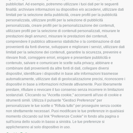
pubblicitari. Ad esempio, potremmo utilizzare i tuoi dati per le seguenti
L'Associazione
Tecnico
finalità: archiviare informazioni su dispositivo e/o accedervi, utilizzare dati
limitati per la selezione della pubblicità, creare profili per la pubblicità
Missione e Progetto
Fiscale
personalizzata, utilizzare profili per la selezione di pubblicità
Organigramma aziendale
Lavoro
personalizzata, creare profili per la personalizzazione dei contenuti,
utilizzare profili per la selezione di contenuti personalizzati, misurare le
I Nostri Servizi
Ambiente
prestazioni degli annunci, misurare le prestazioni dei contenuti,
comprendere il pubblico attraverso statistiche o la combinazione di dati
Uffici della Sede
Associazione
provenienti da fonti diverse, sviluppare e migliorare i servizi, utilizzare dati
provinciale
limitati per la selezione dei contenuti, garantire la sicurezza, prevenire e
Le Sedi di Zona
rilevare frodi, correggere errori, erogare e presentare pubblicità e
CONFAGRICOLTURA
contenuto, salvare e comunicare le scelte sulla privacy, abbinare e
Agricoltori S.r.l.
ATTIVA
combinare dati provenienti da altre fonti di dati, collegare diversi
dispositivi, identificare i dispositivi in base alle informazioni trasmesse
Whistleblowing
Notizie in evidenza
automaticamente, utilizzare dati di geolocalizzazione precisi, riconoscere i
Confagricoltura Rovigo e
dispositivi in base a informazioni richieste attivamente. Puoi liberamente
Eventi
Agricoltori srl
prestare, rifiutare o revocare il tuo consenso senza incorrere in limitazioni
Comunicati Stampa
sostanziali. Cliccando su "Accetta cookie," acconsenti all'uso di cookie e
strumenti simili. Utilizza il pulsante "Gestisci Preferenze" per
Video
personalizzare le tue scelte o "Rifiuta tutto" per proseguire senza cookie
non strettamente necessari. Puoi modificare le tue preferenze in qualsiasi
Iscrizione Newsletter
momento cliccando sul link "Preferenze Cookie" in fondo alla pagina o
Newsletter
sull'icona dello scudo in basso a sinistra. Le tue preferenze si
applicheranno al solo dispositivo in uso.
Archivio Periodici