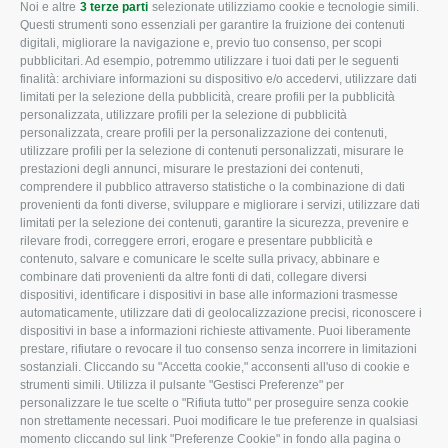
Noi e altre
3 terze parti
selezionate utilizziamo cookie e tecnologie simili.
CONFAGRICOLTURA
CONFAGRICOLTURA
Questi strumenti sono essenziali per garantire la fruizione dei contenuti
ROVIGO
INFORMA
digitali, migliorare la navigazione e, previo tuo consenso, per scopi
pubblicitari. Ad esempio, potremmo utilizzare i tuoi dati per le seguenti
L'Associazione
Tecnico
finalità: archiviare informazioni su dispositivo e/o accedervi, utilizzare dati
limitati per la selezione della pubblicità, creare profili per la pubblicità
Missione e Progetto
Fiscale
personalizzata, utilizzare profili per la selezione di pubblicità
Organigramma aziendale
Lavoro
personalizzata, creare profili per la personalizzazione dei contenuti,
utilizzare profili per la selezione di contenuti personalizzati, misurare le
I Nostri Servizi
Ambiente
prestazioni degli annunci, misurare le prestazioni dei contenuti,
comprendere il pubblico attraverso statistiche o la combinazione di dati
Uffici della Sede
Associazione
provenienti da fonti diverse, sviluppare e migliorare i servizi, utilizzare dati
provinciale
limitati per la selezione dei contenuti, garantire la sicurezza, prevenire e
Le Sedi di Zona
rilevare frodi, correggere errori, erogare e presentare pubblicità e
CONFAGRICOLTURA
contenuto, salvare e comunicare le scelte sulla privacy, abbinare e
Agricoltori S.r.l.
ATTIVA
combinare dati provenienti da altre fonti di dati, collegare diversi
dispositivi, identificare i dispositivi in base alle informazioni trasmesse
Whistleblowing
Notizie in evidenza
automaticamente, utilizzare dati di geolocalizzazione precisi, riconoscere i
Confagricoltura Rovigo e
dispositivi in base a informazioni richieste attivamente. Puoi liberamente
Eventi
Agricoltori srl
prestare, rifiutare o revocare il tuo consenso senza incorrere in limitazioni
Comunicati Stampa
sostanziali. Cliccando su "Accetta cookie," acconsenti all'uso di cookie e
strumenti simili. Utilizza il pulsante "Gestisci Preferenze" per
Video
personalizzare le tue scelte o "Rifiuta tutto" per proseguire senza cookie
non strettamente necessari. Puoi modificare le tue preferenze in qualsiasi
Iscrizione Newsletter
momento cliccando sul link "Preferenze Cookie" in fondo alla pagina o