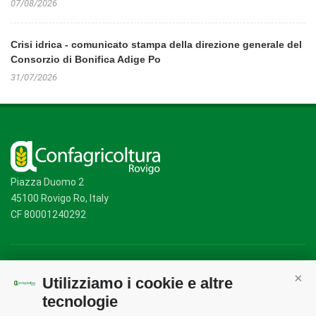
07/08/2026
Crisi idrica - comunicato stampa della direzione generale del
Consorzio di Bonifica Adige Po
31/07/2026
Piazza Duomo 2
45100 Rovigo Ro, Italy
CF 80001240292
Mappa del sito
/
Privacy Policy
/
Cookie Policy
Utilizziamo i cookie e altre
Cont
tecnologie