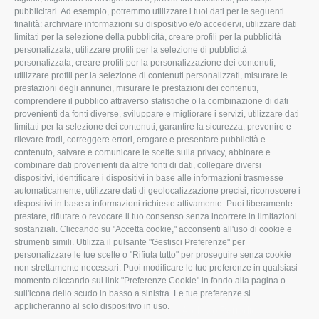
pubblicitari. Ad esempio, potremmo utilizzare i tuoi dati per le seguenti
L'Associazione
Tecnico
finalità: archiviare informazioni su dispositivo e/o accedervi, utilizzare dati
limitati per la selezione della pubblicità, creare profili per la pubblicità
Missione e Progetto
Fiscale
personalizzata, utilizzare profili per la selezione di pubblicità
Organigramma aziendale
Lavoro
personalizzata, creare profili per la personalizzazione dei contenuti,
utilizzare profili per la selezione di contenuti personalizzati, misurare le
I Nostri Servizi
Ambiente
prestazioni degli annunci, misurare le prestazioni dei contenuti,
comprendere il pubblico attraverso statistiche o la combinazione di dati
Uffici della Sede
Associazione
provenienti da fonti diverse, sviluppare e migliorare i servizi, utilizzare dati
provinciale
limitati per la selezione dei contenuti, garantire la sicurezza, prevenire e
Le Sedi di Zona
rilevare frodi, correggere errori, erogare e presentare pubblicità e
CONFAGRICOLTURA
contenuto, salvare e comunicare le scelte sulla privacy, abbinare e
Agricoltori S.r.l.
ATTIVA
combinare dati provenienti da altre fonti di dati, collegare diversi
dispositivi, identificare i dispositivi in base alle informazioni trasmesse
Whistleblowing
Notizie in evidenza
automaticamente, utilizzare dati di geolocalizzazione precisi, riconoscere i
Confagricoltura Rovigo e
dispositivi in base a informazioni richieste attivamente. Puoi liberamente
Eventi
Agricoltori srl
prestare, rifiutare o revocare il tuo consenso senza incorrere in limitazioni
Comunicati Stampa
sostanziali. Cliccando su "Accetta cookie," acconsenti all'uso di cookie e
strumenti simili. Utilizza il pulsante "Gestisci Preferenze" per
Video
personalizzare le tue scelte o "Rifiuta tutto" per proseguire senza cookie
non strettamente necessari. Puoi modificare le tue preferenze in qualsiasi
Iscrizione Newsletter
momento cliccando sul link "Preferenze Cookie" in fondo alla pagina o
Newsletter
sull'icona dello scudo in basso a sinistra. Le tue preferenze si
applicheranno al solo dispositivo in uso.
Archivio Periodici