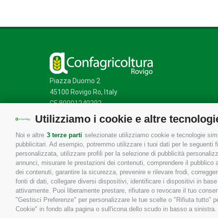
Piazza Duomo 2
45100 Rovigo Ro, Italy
CF 80001240292
Utilizziamo i cookie e altre tecnologi
Noi e altre
3 terze parti
selezionate utilizziamo cookie e tecnologie simil
Mappa del sito
/
Privacy Policy
/
Cookie Policy
pubblicitari. Ad esempio, potremmo utilizzare i tuoi dati per le seguenti fin
personalizzata, utilizzare profili per la selezione di pubblicità personaliz
annunci, misurare le prestazioni dei contenuti, comprendere il pubblico att
dei contenuti, garantire la sicurezza, prevenire e rilevare frodi, corregg
fonti di dati, collegare diversi dispositivi, identificare i dispositivi in 
attivamente. Puoi liberamente prestare, rifiutare o revocare il tuo consen
"Gestisci Preferenze" per personalizzare le tue scelte o "Rifiuta tutto"
Cookie" in fondo alla pagina o sull'icona dello scudo in basso a sinistra.