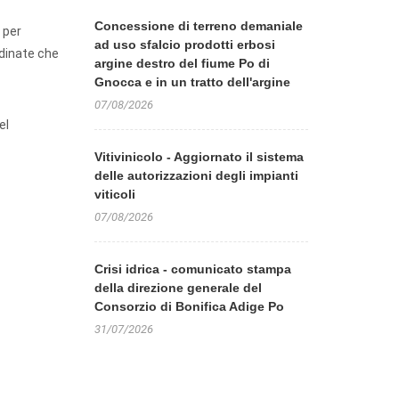
Concessione di terreno demaniale
 per
ad uso sfalcio prodotti erbosi
ndinate che
argine destro del fiume Po di
Gnocca e in un tratto dell'argine
07/08/2026
el
Vitivinicolo - Aggiornato il sistema
delle autorizzazioni degli impianti
viticoli
07/08/2026
Crisi idrica - comunicato stampa
della direzione generale del
Consorzio di Bonifica Adige Po
31/07/2026