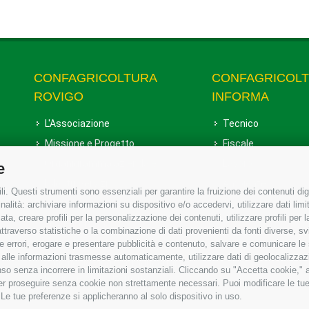
CONFAGRICOLTURA
CONFAGRICOL
ROVIGO
INFORMA
L'Associazione
Tecnico
Missione e Progetto
Fiscale
Organigramma aziendale
Lavoro
e
I Nostri Servizi
Ambiente
i. Questi strumenti sono essenziali per garantire la fruizione dei contenuti dig
Uffici della Sede provinciale
Associazione
alità: archiviare informazioni su dispositivo e/o accedervi, utilizzare dati limita
zata, creare profili per la personalizzazione dei contenuti, utilizzare profili per
Le Sedi di Zona
raverso statistiche o la combinazione di dati provenienti da fonti diverse, svilu
Agricoltori S.r.l.
ere errori, erogare e presentare pubblicità e contenuto, salvare e comunicare le
base alle informazioni trasmesse automaticamente, utilizzare dati di geolocalizzaz
Whistleblowing Confagricoltura
so senza incorrere in limitazioni sostanziali. Cliccando su "Accetta cookie," ac
Rovigo e Agricoltori srl
 per proseguire senza cookie non strettamente necessari. Puoi modificare le t
 Le tue preferenze si applicheranno al solo dispositivo in uso.