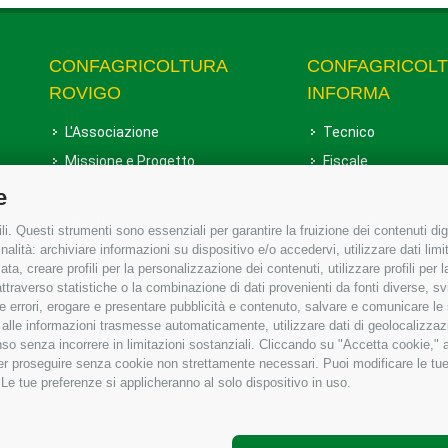
CONFAGRICOLTURA
CONFAGRICOL
ROVIGO
INFORMA
L'Associazione
Tecnico
Missione e Progetto
Fiscale
Organigramma aziendale
Lavoro
e
I Nostri Servizi
Ambiente
i. Questi strumenti sono essenziali per garantire la fruizione dei contenuti dig
Uffici della Sede provinciale
Associazione
alità: archiviare informazioni su dispositivo e/o accedervi, utilizzare dati limita
zata, creare profili per la personalizzazione dei contenuti, utilizzare profili per
Le Sedi di Zona
raverso statistiche o la combinazione di dati provenienti da fonti diverse, svilu
Agricoltori S.r.l.
ere errori, erogare e presentare pubblicità e contenuto, salvare e comunicare le
base alle informazioni trasmesse automaticamente, utilizzare dati di geolocalizzaz
Whistleblowing Confagricoltura
so senza incorrere in limitazioni sostanziali. Cliccando su "Accetta cookie," ac
Rovigo e Agricoltori srl
 per proseguire senza cookie non strettamente necessari. Puoi modificare le t
 Le tue preferenze si applicheranno al solo dispositivo in uso.