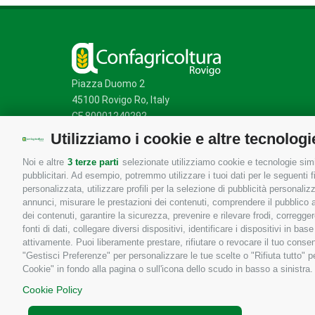
Piazza Duomo 2
45100 Rovigo Ro, Italy
CF 80001240292
Utilizziamo i cookie e altre tecnologi
Noi e altre
3 terze parti
selezionate utilizziamo cookie e tecnologie simil
Mappa del sito
/
Privacy Policy
/
Cookie Policy
pubblicitari. Ad esempio, potremmo utilizzare i tuoi dati per le seguenti fin
personalizzata, utilizzare profili per la selezione di pubblicità personaliz
annunci, misurare le prestazioni dei contenuti, comprendere il pubblico att
dei contenuti, garantire la sicurezza, prevenire e rilevare frodi, corregg
fonti di dati, collegare diversi dispositivi, identificare i dispositivi in 
attivamente. Puoi liberamente prestare, rifiutare o revocare il tuo consen
"Gestisci Preferenze" per personalizzare le tue scelte o "Rifiuta tutto"
Cookie" in fondo alla pagina o sull'icona dello scudo in basso a sinistra.
Cookie Policy