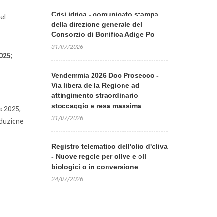
Crisi idrica - comunicato stampa
el
della direzione generale del
Consorzio di Bonifica Adige Po
31/07/2026
2025
;
Vendemmia 2026 Doc Prosecco -
Via libera della Regione ad
attingimento straordinario,
stoccaggio e resa massima
e 2025,
31/07/2026
oduzione
Registro telematico dell'olio d'oliva
- Nuove regole per olive e oli
biologici o in conversione
24/07/2026