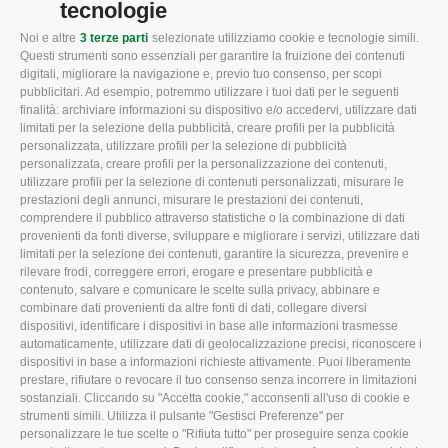
tecnologie
Noi e altre
3 terze parti
selezionate utilizziamo cookie e tecnologie simili.
CONFAGRICOLTURA
CONFAGRICOLTURA
Questi strumenti sono essenziali per garantire la fruizione dei contenuti
ROVIGO
INFORMA
digitali, migliorare la navigazione e, previo tuo consenso, per scopi
pubblicitari. Ad esempio, potremmo utilizzare i tuoi dati per le seguenti
L'Associazione
Tecnico
finalità: archiviare informazioni su dispositivo e/o accedervi, utilizzare dati
limitati per la selezione della pubblicità, creare profili per la pubblicità
Missione e Progetto
Fiscale
personalizzata, utilizzare profili per la selezione di pubblicità
Organigramma aziendale
Lavoro
personalizzata, creare profili per la personalizzazione dei contenuti,
utilizzare profili per la selezione di contenuti personalizzati, misurare le
I Nostri Servizi
Ambiente
prestazioni degli annunci, misurare le prestazioni dei contenuti,
comprendere il pubblico attraverso statistiche o la combinazione di dati
Uffici della Sede
Associazione
provenienti da fonti diverse, sviluppare e migliorare i servizi, utilizzare dati
provinciale
limitati per la selezione dei contenuti, garantire la sicurezza, prevenire e
Le Sedi di Zona
rilevare frodi, correggere errori, erogare e presentare pubblicità e
CONFAGRICOLTURA
contenuto, salvare e comunicare le scelte sulla privacy, abbinare e
Agricoltori S.r.l.
ATTIVA
combinare dati provenienti da altre fonti di dati, collegare diversi
dispositivi, identificare i dispositivi in base alle informazioni trasmesse
Whistleblowing
Notizie in evidenza
automaticamente, utilizzare dati di geolocalizzazione precisi, riconoscere i
Confagricoltura Rovigo e
dispositivi in base a informazioni richieste attivamente. Puoi liberamente
Eventi
Agricoltori srl
prestare, rifiutare o revocare il tuo consenso senza incorrere in limitazioni
Comunicati Stampa
sostanziali. Cliccando su "Accetta cookie," acconsenti all'uso di cookie e
strumenti simili. Utilizza il pulsante "Gestisci Preferenze" per
Video
personalizzare le tue scelte o "Rifiuta tutto" per proseguire senza cookie