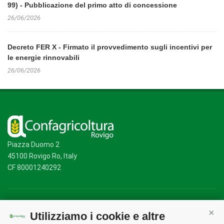
99) - Pubblicazione del primo atto di concessione
26/06/2026
Decreto FER X - Firmato il provvedimento sugli incentivi per
le energie rinnovabili
26/06/2026
Piazza Duomo 2
45100 Rovigo Ro, Italy
CF 80001240292
Mappa del sito
/
Privacy Policy
/
Cookie Policy
Utilizziamo i cookie e altre
Cont