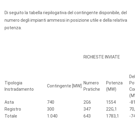
Di seguito la tabella riepilogativa del contingente disponibile, del
numero degli impianti ammessi in posizione utile e della relativa
potenza.
RICHIESTE INVIATE
De
Tipologia
Numero
Potenza
Po
Contingente [MW]
Instradamento
Pratiche
(MW)
Con
(M
Asta
740
2G6
1554
-8
Registro
300
347
22G,1
70
Totale
1.040
643
1783,1
-7