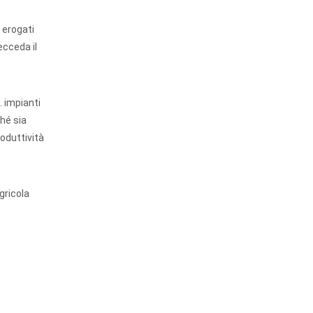
 erogati
ecceda il
. impianti
hé sia
roduttività
gricola