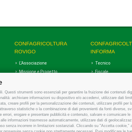
CONFAGRICOLTURA
CONFAGRICOL
ROVIGO
INFORMA
L'Associazione
Tecnico
Missione e Progetto
Fiscale
Organigramma aziendale
Lavoro
e
I Nostri Servizi
Ambiente
i. Questi strumenti sono essenziali per garantire la fruizione dei contenuti dig
Uffici della Sede provinciale
Associazione
alità: archiviare informazioni su dispositivo e/o accedervi, utilizzare dati limita
zata, creare profili per la personalizzazione dei contenuti, utilizzare profili per
Le Sedi di Zona
raverso statistiche o la combinazione di dati provenienti da fonti diverse, svilu
Agricoltori S.r.l.
ere errori, erogare e presentare pubblicità e contenuto, salvare e comunicare le
base alle informazioni trasmesse automaticamente, utilizzare dati di geolocalizzaz
Whistleblowing Confagricoltura
so senza incorrere in limitazioni sostanziali. Cliccando su "Accetta cookie," ac
Rovigo e Agricoltori srl
 per proseguire senza cookie non strettamente necessari. Puoi modificare le t