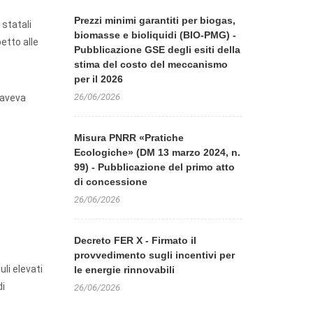
Prezzi minimi garantiti per biogas,
 statali
biomasse e bioliquidi (BIO-PMG) -
petto alle
Pubblicazione GSE degli esiti della
stima del costo del meccanismo
per il 2026
26/06/2026
e aveva
Misura PNRR «Pratiche
Ecologiche» (DM 13 marzo 2024, n.
99) - Pubblicazione del primo atto
di concessione
26/06/2026
Decreto FER X - Firmato il
provvedimento sugli incentivi per
li elevati
le energie rinnovabili
di
26/06/2026