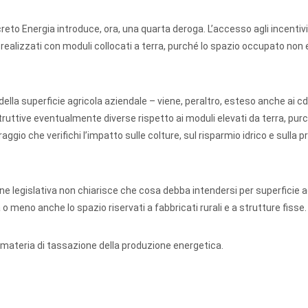
creto Energia introduce, ora, una quarta deroga. L’accesso agli incentivi
realizzati con moduli collocati a terra, purché lo spazio occupato non 
lla superficie agricola aziendale – viene, peraltro, esteso anche ai cd
ruttive eventualmente diverse rispetto ai moduli elevati da terra, purc
io che verifichi l’impatto sulle colture, sul risparmio idrico e sulla p
e legislativa non chiarisce che cosa debba intendersi per superficie a
o meno anche lo spazio riservati a fabbricati rurali e a strutture fisse.
n materia di tassazione della produzione energetica.