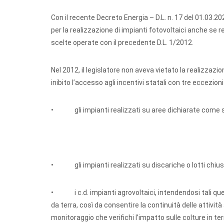
Con il recente Decreto Energia – D.L. n. 17 del 01.03.2022
per la realizzazione di impianti fotovoltaici anche se re
scelte operate con il precedente D.L. 1/2012.
Nel 2012, il legislatore non aveva vietato la realizzazio
inibito l’accesso agli incentivi statali con tre eccezioni
• gli impianti realizzati su aree dichiarate come sit
• gli impianti realizzati su discariche o lotti chiusi e
• i c.d. impianti agrovoltaici, intendendosi tali quel
da terra, così da consentire la continuità delle attivit
monitoraggio che verifichi l’impatto sulle colture in ter