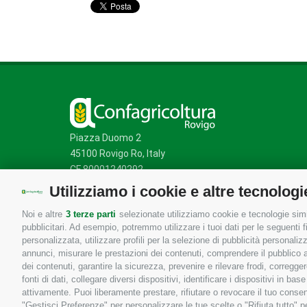
Piazza Duomo 2
45100 Rovigo Ro, Italy
CF 80001240292
Utilizziamo i cookie e altre tecnologi
Noi e altre
3 terze parti
selezionate utilizziamo cookie e tecnologie simil
Mappa del sito
/
Privacy Policy
/
Cookie Policy
pubblicitari. Ad esempio, potremmo utilizzare i tuoi dati per le seguenti fin
personalizzata, utilizzare profili per la selezione di pubblicità personaliz
annunci, misurare le prestazioni dei contenuti, comprendere il pubblico att
dei contenuti, garantire la sicurezza, prevenire e rilevare frodi, corregg
fonti di dati, collegare diversi dispositivi, identificare i dispositivi in 
attivamente. Puoi liberamente prestare, rifiutare o revocare il tuo consen
"Gestisci Preferenze" per personalizzare le tue scelte o "Rifiuta tutto"