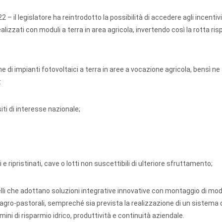
 – il legislatore ha reintrodotto la possibilità di accedere agli incentivi
alizzati con moduli a terra in area agricola, invertendo così la rotta ris
ne di impianti fotovoltaici a terra in aree a vocazione agricola, bensì n
:
i di interesse nazionale;
 ripristinati, cave o lotti non suscettibili di ulteriore sfruttamento;
li che adottano soluzioni integrative innovative con montaggio di modu
à agro-pastorali, sempreché sia prevista la realizzazione di un sistema 
mini di risparmio idrico, produttività e continuità aziendale.