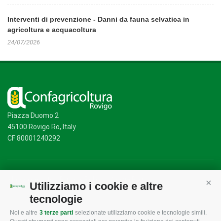
Interventi di prevenzione - Danni da fauna selvatica in
agricoltura e acquacoltura
24/07/2026
Piazza Duomo 2
45100 Rovigo Ro, Italy
CF 80001240292
Mappa del sito
/
Privacy Policy
/
Cookie Policy
Utilizziamo i cookie e altre
Cont
tecnologie
Noi e altre
3 terze parti
selezionate utilizziamo cookie e tecnologie simili.
CONFAGRICOLTURA
CONFAGRICOLTURA