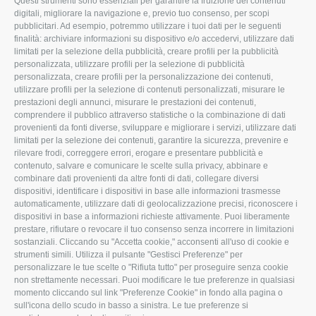
Questi strumenti sono essenziali per garantire la fruizione dei contenuti
ROVIGO
INFORMA
digitali, migliorare la navigazione e, previo tuo consenso, per scopi
pubblicitari. Ad esempio, potremmo utilizzare i tuoi dati per le seguenti
L'Associazione
Tecnico
finalità: archiviare informazioni su dispositivo e/o accedervi, utilizzare dati
limitati per la selezione della pubblicità, creare profili per la pubblicità
Missione e Progetto
Fiscale
personalizzata, utilizzare profili per la selezione di pubblicità
Organigramma aziendale
Lavoro
personalizzata, creare profili per la personalizzazione dei contenuti,
utilizzare profili per la selezione di contenuti personalizzati, misurare le
I Nostri Servizi
Ambiente
prestazioni degli annunci, misurare le prestazioni dei contenuti,
comprendere il pubblico attraverso statistiche o la combinazione di dati
Uffici della Sede
Associazione
provenienti da fonti diverse, sviluppare e migliorare i servizi, utilizzare dati
provinciale
limitati per la selezione dei contenuti, garantire la sicurezza, prevenire e
Le Sedi di Zona
rilevare frodi, correggere errori, erogare e presentare pubblicità e
CONFAGRICOLTURA
contenuto, salvare e comunicare le scelte sulla privacy, abbinare e
Agricoltori S.r.l.
ATTIVA
combinare dati provenienti da altre fonti di dati, collegare diversi
dispositivi, identificare i dispositivi in base alle informazioni trasmesse
Whistleblowing
Notizie in evidenza
automaticamente, utilizzare dati di geolocalizzazione precisi, riconoscere i
Confagricoltura Rovigo e
dispositivi in base a informazioni richieste attivamente. Puoi liberamente
Eventi
Agricoltori srl
prestare, rifiutare o revocare il tuo consenso senza incorrere in limitazioni
Comunicati Stampa
sostanziali. Cliccando su "Accetta cookie," acconsenti all'uso di cookie e
strumenti simili. Utilizza il pulsante "Gestisci Preferenze" per
Video
personalizzare le tue scelte o "Rifiuta tutto" per proseguire senza cookie
non strettamente necessari. Puoi modificare le tue preferenze in qualsiasi
Iscrizione Newsletter
momento cliccando sul link "Preferenze Cookie" in fondo alla pagina o
Newsletter
sull'icona dello scudo in basso a sinistra. Le tue preferenze si