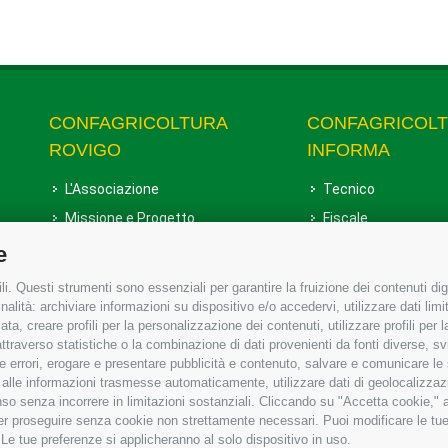
CONFAGRICOLTURA
CONFAGRICOL
ROVIGO
INFORMA
L'Associazione
Tecnico
Missione e Progetto
Fiscale
Organigramma aziendale
Lavoro
e
I Nostri Servizi
Ambiente
i. Questi strumenti sono essenziali per garantire la fruizione dei contenuti dig
Uffici della Sede provinciale
Associazione
alità: archiviare informazioni su dispositivo e/o accedervi, utilizzare dati limita
zata, creare profili per la personalizzazione dei contenuti, utilizzare profili per
Le Sedi di Zona
raverso statistiche o la combinazione di dati provenienti da fonti diverse, svilu
Agricoltori S.r.l.
ere errori, erogare e presentare pubblicità e contenuto, salvare e comunicare le
base alle informazioni trasmesse automaticamente, utilizzare dati di geolocalizzaz
Whistleblowing Confagricoltura
so senza incorrere in limitazioni sostanziali. Cliccando su "Accetta cookie," ac
Rovigo e Agricoltori srl
 per proseguire senza cookie non strettamente necessari. Puoi modificare le t
 Le tue preferenze si applicheranno al solo dispositivo in uso.