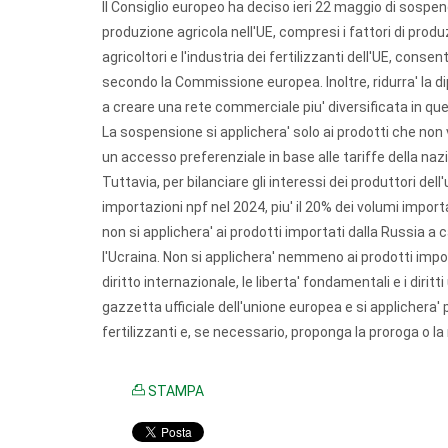
Il Consiglio europeo ha deciso ieri 22 maggio di sospende
produzione agricola nell'UE, compresi i fattori di produ
agricoltori e l'industria dei fertilizzanti dell'UE, conse
secondo la Commissione europea. Inoltre, ridurra' la dip
a creare una rete commerciale piu' diversificata in qu
La sospensione si applichera' solo ai prodotti che non 
un accesso preferenziale in base alle tariffe della nazi
Tuttavia, per bilanciare gli interessi dei produttori dell
importazioni npf nel 2024, piu' il 20% dei volumi impor
non si applichera' ai prodotti importati dalla Russia a
l'Ucraina. Non si applichera' nemmeno ai prodotti import
diritto internazionale, le liberta' fondamentali e i dirit
gazzetta ufficiale dell'unione europea e si applichera'
fertilizzanti e, se necessario, proponga la proroga o l
STAMPA