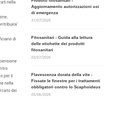
Prodotti fitosanitari -
ati nella
Aggiornamento autorizzazioni usi
di emergenza
ione,
31/07/2026
ntribuira'
Fitosanitari - Guida alla lettura
iciano di
delle etichette dei prodotti
fitosanitari
03/07/2026
ospensione
ontro
Flavescenza dorata della vite -
o per il
Fissate le finestre per i trattamenti
ne nella
obbligatori contro lo Scaphoideus
ercato dei
05/06/2026