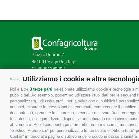
Piazza Duomo 2
45100 Rovigo Ro, Italy
CF 80001240292
Utilizziamo i cookie e altre tecnologi
Noi e altre
3 terze parti
selezionate utilizziamo cookie e tecnologie simil
Mappa del sito
/
Privacy Policy
/
Cookie Policy
pubblicitari. Ad esempio, potremmo utilizzare i tuoi dati per le seguenti fin
personalizzata, utilizzare profili per la selezione di pubblicità personaliz
annunci, misurare le prestazioni dei contenuti, comprendere il pubblico att
dei contenuti, garantire la sicurezza, prevenire e rilevare frodi, corregg
fonti di dati, collegare diversi dispositivi, identificare i dispositivi in 
attivamente. Puoi liberamente prestare, rifiutare o revocare il tuo consen
"Gestisci Preferenze" per personalizzare le tue scelte o "Rifiuta tutto"
Cookie" in fondo alla pagina o sull'icona dello scudo in basso a sinistra.