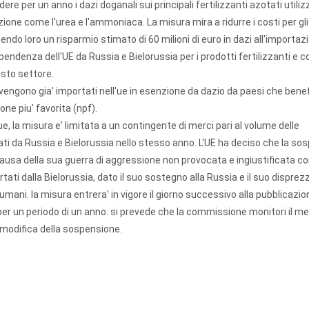
re per un anno i dazi doganali sui principali fertilizzanti azotati utilizz
zione come l'urea e l'ammoniaca. La misura mira a ridurre i costi per gli
ntendo loro un risparmio stimato di 60 milioni di euro in dazi all'importaz
endenza dell'UE da Russia e Bielorussia per i prodotti fertilizzanti e co
esto settore.
vengono gia' importati nell'ue in esenzione da dazio da paesi che benef
one piu' favorita (npf).
'ue, la misura e' limitata a un contingente di merci pari al volume delle
tati da Russia e Bielorussia nello stesso anno. L'UE ha deciso che la s
 causa della sua guerra di aggressione non provocata e ingiustificata c
ati dalla Bielorussia, dato il suo sostegno alla Russia e il suo disprezz
ti umani. la misura entrera' in vigore il giorno successivo alla pubblicazio
 per un periodo di un anno. si prevede che la commissione monitori il m
a modifica della sospensione.