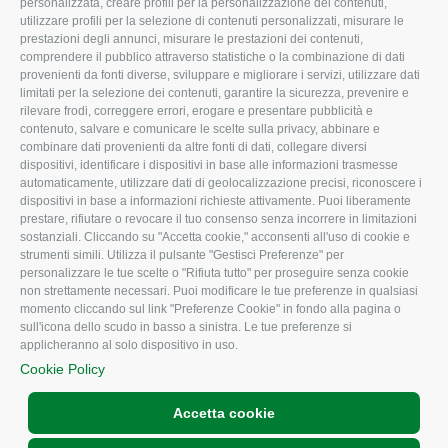
Organigramma aziendale
Lavoro
personalizzata, creare profili per la personalizzazione dei contenuti,
utilizzare profili per la selezione di contenuti personalizzati, misurare le
I Nostri Servizi
Ambiente
prestazioni degli annunci, misurare le prestazioni dei contenuti,
comprendere il pubblico attraverso statistiche o la combinazione di dati
Uffici della Sede
Associazione
provenienti da fonti diverse, sviluppare e migliorare i servizi, utilizzare dati
provinciale
limitati per la selezione dei contenuti, garantire la sicurezza, prevenire e
Le Sedi di Zona
rilevare frodi, correggere errori, erogare e presentare pubblicità e
CONFAGRICOLTURA
contenuto, salvare e comunicare le scelte sulla privacy, abbinare e
Agricoltori S.r.l.
ATTIVA
combinare dati provenienti da altre fonti di dati, collegare diversi
dispositivi, identificare i dispositivi in base alle informazioni trasmesse
Whistleblowing
Notizie in evidenza
automaticamente, utilizzare dati di geolocalizzazione precisi, riconoscere i
Confagricoltura Rovigo e
dispositivi in base a informazioni richieste attivamente. Puoi liberamente
Eventi
Agricoltori srl
prestare, rifiutare o revocare il tuo consenso senza incorrere in limitazioni
Comunicati Stampa
sostanziali. Cliccando su "Accetta cookie," acconsenti all'uso di cookie e
strumenti simili. Utilizza il pulsante "Gestisci Preferenze" per
Video
personalizzare le tue scelte o "Rifiuta tutto" per proseguire senza cookie
non strettamente necessari. Puoi modificare le tue preferenze in qualsiasi
Iscrizione Newsletter
momento cliccando sul link "Preferenze Cookie" in fondo alla pagina o
Newsletter
sull'icona dello scudo in basso a sinistra. Le tue preferenze si
applicheranno al solo dispositivo in uso.
Archivio Periodici
Cookie Policy
Accetta cookie