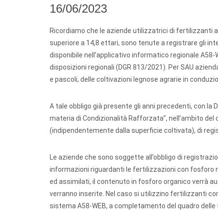
16/06/2023
Ricordiamo che le aziende utilizzatrici di fertilizzanti 
superiore a 14,8 ettari, sono tenute a registrare gli int
disponibile nell’applicativo informatico regionale A58-W
disposizioni regionali (DGR 813/2021). Per SAU aziendal
e pascoli, delle coltivazioni legnose agrarie in conduz
A tale obbligo già presente gli anni precedenti, con la 
materia di Condizionalità Rafforzata”, nell’ambito del c
(indipendentemente dalla superficie coltivata), di regi
Le aziende che sono soggette all’obbligo di registrazio
informazioni riguardanti le fertilizzazioni con fosforo ne
ed assimilati, il contenuto in fosforo organico verrà 
verranno inserite. Nel caso si utilizzino fertilizzanti 
sistema A58-WEB, a completamento del quadro delle fer