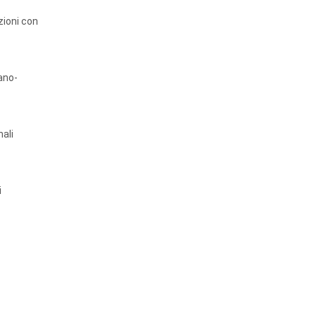
zioni con
ano-
nali
i