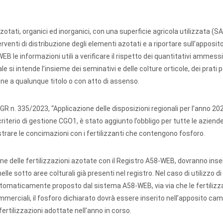
azotati, organici ed inorganici, con una superficie agricola utilizzata (S
erventi di distribuzione degli elementi azotati e a riportare sull’apposit
EB le informazioni utili a verificare il rispetto dei quantitativi ammessi
e si intende l’insieme dei seminativi e delle colture orticole, dei prati
ione a qualunque titolo o con atto di assenso.
DGR n. 335/2023, “Applicazione delle disposizioni regionali per l’anno 202
riterio di gestione CGO1, è stato aggiunto l’obbligo per tutte le aziend
strare le concimazioni con i fertilizzanti che contengono fosforo.
ne delle fertilizzazioni azotate con il Registro A58-WEB, dovranno inser
lle sotto aree colturali già presenti nel registro. Nel caso di utilizzo di 
automaticamente proposto dal sistema A58-WEB, via via che le fertilizz
commerciali, il fosforo dichiarato dovrà essere inserito nell’apposito ca
tilizzazioni adottate nell’anno in corso.