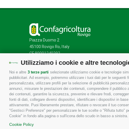
Piazza Duomo 2
45100 Rovigo Ro, Italy
CF 80001240292
Utilizziamo i cookie e altre tecnologi
Noi e altre
3 terze parti
selezionate utilizziamo cookie e tecnologie simil
Mappa del sito
/
Privacy Policy
/
Cookie Policy
pubblicitari. Ad esempio, potremmo utilizzare i tuoi dati per le seguenti fin
personalizzata, utilizzare profili per la selezione di pubblicità personaliz
annunci, misurare le prestazioni dei contenuti, comprendere il pubblico att
dei contenuti, garantire la sicurezza, prevenire e rilevare frodi, corregg
fonti di dati, collegare diversi dispositivi, identificare i dispositivi in 
attivamente. Puoi liberamente prestare, rifiutare o revocare il tuo consen
"Gestisci Preferenze" per personalizzare le tue scelte o "Rifiuta tutto"
Cookie" in fondo alla pagina o sull'icona dello scudo in basso a sinistra.
Cookie Policy