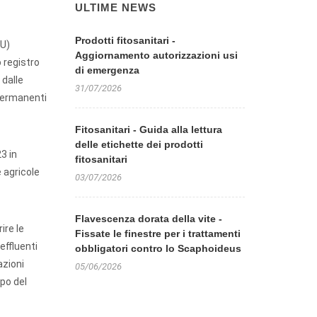
ULTIME NEWS
Prodotti fitosanitari -
AU)
Aggiornamento autorizzazioni usi
o registro
di emergenza
 dalle
31/07/2026
 permanenti
Fitosanitari - Guida alla lettura
delle etichette dei prodotti
3 in
fitosanitari
e agricole
03/07/2026
Flavescenza dorata della vite -
ire le
Fissate le finestre per i trattamenti
effluenti
obbligatori contro lo Scaphoideus
azioni
05/06/2026
mpo del