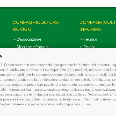
CONFAGRICOLTURA
CONFAGRICOL
ROVIGO
INFORMA
L'Associazione
Tecnico
Missione e Progetto
Fiscale
Organigramma aziendale
Lavoro
e
I Nostri Servizi
Ambiente
i. Questi strumenti sono essenziali per garantire la fruizione dei contenuti dig
Uffici della Sede provinciale
Associazione
alità: archiviare informazioni su dispositivo e/o accedervi, utilizzare dati limita
zata, creare profili per la personalizzazione dei contenuti, utilizzare profili per
Le Sedi di Zona
raverso statistiche o la combinazione di dati provenienti da fonti diverse, svilu
Agricoltori S.r.l.
ere errori, erogare e presentare pubblicità e contenuto, salvare e comunicare le
base alle informazioni trasmesse automaticamente, utilizzare dati di geolocalizzaz
Whistleblowing Confagricoltura
so senza incorrere in limitazioni sostanziali. Cliccando su "Accetta cookie," ac
Rovigo e Agricoltori srl
 per proseguire senza cookie non strettamente necessari. Puoi modificare le t
 Le tue preferenze si applicheranno al solo dispositivo in uso.