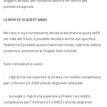
soggetti ad Irpef, per coltivatori diretti e IAP iscritti alla
previdenza agricola.
LE NOVITA’ DI QUEST’ANNO
Nel caso in cui il contribuente decida di destinare la quota dell'8
per mille allo Stato, è possibile decidere anche una specifica
finalità tra 5 possibili opzioni (fame nel mondo, calamità, edilizia
scolastica, assistenza ai rifugiati, beni culturali).
Sono considerati a carico:
- i figli di età non superiore ai 24 anni, con reddito complessivo
pari / inferiore a € 4.000 al lordo degli oneri deducibili;
- la moglie o i figli di età superiore a 24 anni, con reddito
complessivo pari / inferiore a € 2.840,51 al lordo degli oneri