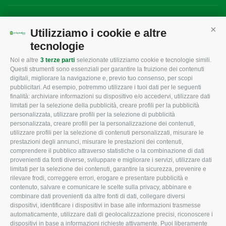
Mappa del sito
/
Privacy Policy
/
Cookie Policy
Utilizziamo i cookie e altre
Cont
tecnologie
Noi e altre
3 terze parti
selezionate utilizziamo cookie e tecnologie simili.
CONFAGRICOLTURA
CONFAGRICOLTURA
Questi strumenti sono essenziali per garantire la fruizione dei contenuti
ROVIGO
INFORMA
digitali, migliorare la navigazione e, previo tuo consenso, per scopi
pubblicitari. Ad esempio, potremmo utilizzare i tuoi dati per le seguenti
L'Associazione
Tecnico
finalità: archiviare informazioni su dispositivo e/o accedervi, utilizzare dati
limitati per la selezione della pubblicità, creare profili per la pubblicità
Missione e Progetto
Fiscale
personalizzata, utilizzare profili per la selezione di pubblicità
Organigramma aziendale
Lavoro
personalizzata, creare profili per la personalizzazione dei contenuti,
utilizzare profili per la selezione di contenuti personalizzati, misurare le
I Nostri Servizi
Ambiente
prestazioni degli annunci, misurare le prestazioni dei contenuti,
comprendere il pubblico attraverso statistiche o la combinazione di dati
Uffici della Sede
Associazione
provenienti da fonti diverse, sviluppare e migliorare i servizi, utilizzare dati
provinciale
limitati per la selezione dei contenuti, garantire la sicurezza, prevenire e
Le Sedi di Zona
rilevare frodi, correggere errori, erogare e presentare pubblicità e
CONFAGRICOLTURA
contenuto, salvare e comunicare le scelte sulla privacy, abbinare e
Agricoltori S.r.l.
ATTIVA
combinare dati provenienti da altre fonti di dati, collegare diversi
dispositivi, identificare i dispositivi in base alle informazioni trasmesse
Whistleblowing
Notizie in evidenza
automaticamente, utilizzare dati di geolocalizzazione precisi, riconoscere i
Confagricoltura Rovigo e
dispositivi in base a informazioni richieste attivamente. Puoi liberamente