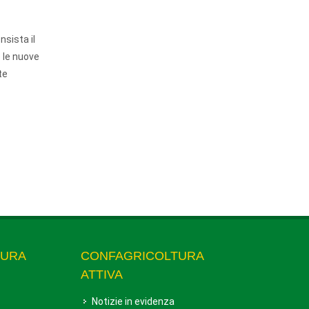
nsista il
o le nuove
te
TURA
CONFAGRICOLTURA
ATTIVA
Notizie in evidenza