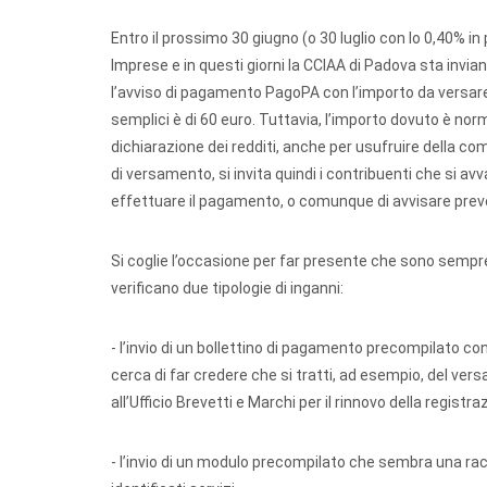
Entro il prossimo 30 giugno (o 30 luglio con lo 0,40% in
Imprese e in questi giorni la CCIAA di Padova sta invi
l’avviso di pagamento PagoPA con l’importo da versare
semplici è di 60 euro. Tuttavia, l’importo dovuto è n
dichiarazione dei redditi, anche per usufruire della com
di versamento, si invita quindi i contribuenti che si av
effettuare il pagamento, o comunque di avvisare preve
Si coglie l’occasione per far presente che sono sempre p
verificano due tipologie di inganni:
- l’invio di un bollettino di pagamento precompilato con
cerca di far credere che si tratti, ad esempio, del ve
all’Ufficio Brevetti e Marchi per il rinnovo della registra
- l’invio di un modulo precompilato che sembra una racco