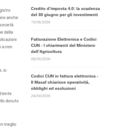
Credito d’imposta 4.0: la scadenza
gistro
del 30 giugno per gli investimenti
anno anche
19/06/2026
 società
e della
Fatturazione Elettronica e Codici
plicazioni
CUN - I chiarimenti del Ministero
i a non
dell’Agricoltura
08/05/2026
, si
Codici CUN in fattura elettronica -
Il Masaf chiarisce operatività,
obblighi ed esclusioni
ittente
24/04/2026
llo dovuto
non meglio