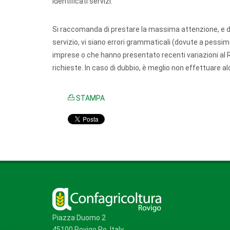
identificati servizi.
Si raccomanda di prestare la massima attenzione, e di i
servizio, vi siano errori grammaticali (dovute a pessim
imprese o che hanno presentato recenti variazioni al 
richieste. In caso di dubbio, è meglio non effettuare a
STAMPA
Piazza Duomo 2
45100 Rovigo Ro, Italy