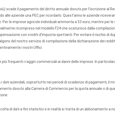
 più) scade il pagamento del diritto annuale dovuto per l’iscrizione al Re
ando alle aziende una PEC per ricordarlo. Quest’anno le aziende ricever
. Per le imprese agricole individuali ammonta a 53 euro, mentre per le
ormalmente ricompreso nel modello F24 che scaturisce dalla compilazion
pensazione con crediti d’imposta spettanti. Per evitare il rischio di du
valgono del nostro servizio di compilazione della dichiarazione dei reddit
ntivamente i nostri Uffici.
iù frequenti i raggiri commerciali ai danni delle imprese. In particolare
 i dati aziendali, soprattutto nei periodi di scadenze di pagamenti; il m
rsamento dovuto alla Camera di Commercio per la quota annuale o di que
zione
lta di dati a fini statistici e in realtà si tratta di un abbonamento a 