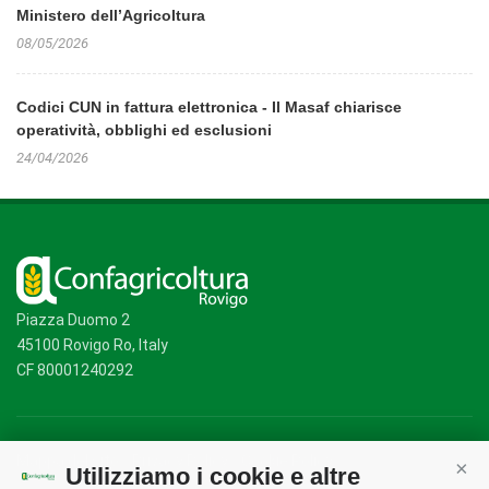
Ministero dell’Agricoltura
08/05/2026
Codici CUN in fattura elettronica - Il Masaf chiarisce
operatività, obblighi ed esclusioni
24/04/2026
Piazza Duomo 2
45100 Rovigo Ro, Italy
CF 80001240292
Mappa del sito
/
Privacy Policy
/
Cookie Policy
Utilizziamo i cookie e altre
Cont