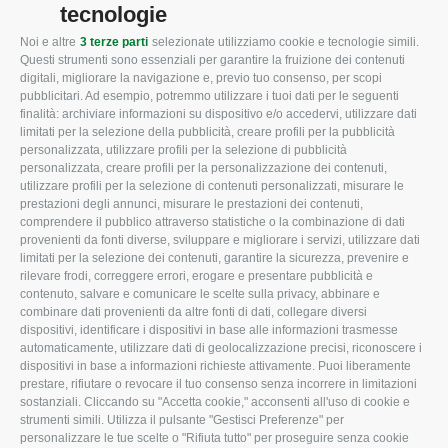
tecnologie
Noi e altre
3 terze parti
selezionate utilizziamo cookie e tecnologie simili.
CONFAGRICOLTURA
CONFAGRICOLTURA
Questi strumenti sono essenziali per garantire la fruizione dei contenuti
ROVIGO
INFORMA
digitali, migliorare la navigazione e, previo tuo consenso, per scopi
pubblicitari. Ad esempio, potremmo utilizzare i tuoi dati per le seguenti
L'Associazione
Tecnico
finalità: archiviare informazioni su dispositivo e/o accedervi, utilizzare dati
limitati per la selezione della pubblicità, creare profili per la pubblicità
Missione e Progetto
Fiscale
personalizzata, utilizzare profili per la selezione di pubblicità
Organigramma aziendale
Lavoro
personalizzata, creare profili per la personalizzazione dei contenuti,
utilizzare profili per la selezione di contenuti personalizzati, misurare le
I Nostri Servizi
Ambiente
prestazioni degli annunci, misurare le prestazioni dei contenuti,
comprendere il pubblico attraverso statistiche o la combinazione di dati
Uffici della Sede
Associazione
provenienti da fonti diverse, sviluppare e migliorare i servizi, utilizzare dati
provinciale
limitati per la selezione dei contenuti, garantire la sicurezza, prevenire e
Le Sedi di Zona
rilevare frodi, correggere errori, erogare e presentare pubblicità e
CONFAGRICOLTURA
contenuto, salvare e comunicare le scelte sulla privacy, abbinare e
Agricoltori S.r.l.
ATTIVA
combinare dati provenienti da altre fonti di dati, collegare diversi
dispositivi, identificare i dispositivi in base alle informazioni trasmesse
Whistleblowing
Notizie in evidenza
automaticamente, utilizzare dati di geolocalizzazione precisi, riconoscere i
Confagricoltura Rovigo e
dispositivi in base a informazioni richieste attivamente. Puoi liberamente
Eventi
Agricoltori srl
prestare, rifiutare o revocare il tuo consenso senza incorrere in limitazioni
Comunicati Stampa
sostanziali. Cliccando su "Accetta cookie," acconsenti all'uso di cookie e
strumenti simili. Utilizza il pulsante "Gestisci Preferenze" per
Video
personalizzare le tue scelte o "Rifiuta tutto" per proseguire senza cookie