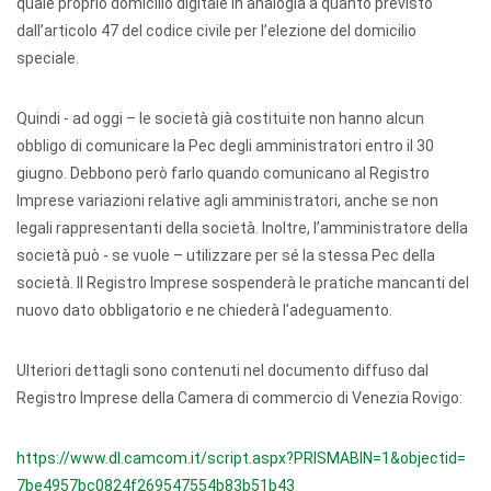
quale proprio domicilio digitale in analogia a quanto previsto
dall’articolo 47 del codice civile per l’elezione del domicilio
speciale.
Quindi - ad oggi – le società già costituite non hanno alcun
obbligo di comunicare la Pec degli amministratori entro il 30
giugno. Debbono però farlo quando comunicano al Registro
Imprese variazioni relative agli amministratori, anche se non
legali rappresentanti della società. Inoltre, l’amministratore della
società può - se vuole – utilizzare per sé la stessa Pec della
società. Il Registro Imprese sospenderà le pratiche mancanti del
nuovo dato obbligatorio e ne chiederà l’adeguamento.
Ulteriori dettagli sono contenuti nel documento diffuso dal
Registro Imprese della Camera di commercio di Venezia Rovigo:
https://www.dl.camcom.it/
script.aspx?PRISMABIN=1&
objectid=
7be4957bc0824f269547554b83b51b
43