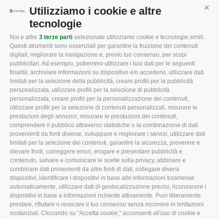
Mappa del sito
/
Privacy Policy
/
Cookie Policy
Utilizziamo i cookie e altre
Cont
tecnologie
Noi e altre
3 terze parti
selezionate utilizziamo cookie e tecnologie simili.
CONFAGRICOLTURA
CONFAGRICOLTURA
Questi strumenti sono essenziali per garantire la fruizione dei contenuti
ROVIGO
INFORMA
digitali, migliorare la navigazione e, previo tuo consenso, per scopi
pubblicitari. Ad esempio, potremmo utilizzare i tuoi dati per le seguenti
L'Associazione
Tecnico
finalità: archiviare informazioni su dispositivo e/o accedervi, utilizzare dati
limitati per la selezione della pubblicità, creare profili per la pubblicità
Missione e Progetto
Fiscale
personalizzata, utilizzare profili per la selezione di pubblicità
Organigramma aziendale
Lavoro
personalizzata, creare profili per la personalizzazione dei contenuti,
utilizzare profili per la selezione di contenuti personalizzati, misurare le
I Nostri Servizi
Ambiente
prestazioni degli annunci, misurare le prestazioni dei contenuti,
comprendere il pubblico attraverso statistiche o la combinazione di dati
Uffici della Sede
Associazione
provenienti da fonti diverse, sviluppare e migliorare i servizi, utilizzare dati
provinciale
limitati per la selezione dei contenuti, garantire la sicurezza, prevenire e
Le Sedi di Zona
rilevare frodi, correggere errori, erogare e presentare pubblicità e
CONFAGRICOLTURA
contenuto, salvare e comunicare le scelte sulla privacy, abbinare e
Agricoltori S.r.l.
ATTIVA
combinare dati provenienti da altre fonti di dati, collegare diversi
dispositivi, identificare i dispositivi in base alle informazioni trasmesse
Whistleblowing
Notizie in evidenza
automaticamente, utilizzare dati di geolocalizzazione precisi, riconoscere i
Confagricoltura Rovigo e
dispositivi in base a informazioni richieste attivamente. Puoi liberamente
Eventi
Agricoltori srl
prestare, rifiutare o revocare il tuo consenso senza incorrere in limitazioni
Comunicati Stampa
sostanziali. Cliccando su "Accetta cookie," acconsenti all'uso di cookie e