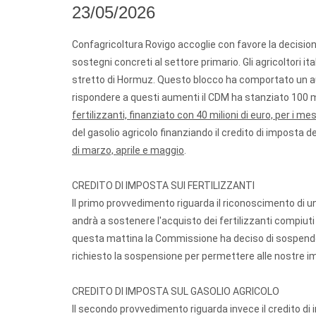
23/05/2026
Confagricoltura Rovigo accoglie con favore la decisione
sostegni concreti al settore primario. Gli agricoltori it
stretto di Hormuz. Questo blocco ha comportato un aume
rispondere a questi aumenti il CDM ha stanziato 100 mil
fertilizzanti, finanziato con 40 milioni di euro, per i me
del gasolio agricolo finanziando il credito di imposta 
di marzo, aprile e maggio
.
CREDITO DI IMPOSTA SUI FERTILIZZANTI
Il primo provvedimento riguarda il riconoscimento di un
andrà a sostenere l'acquisto dei fertilizzanti compiuti
questa mattina la Commissione ha deciso di sospendere i
richiesto la sospensione per permettere alle nostre im
CREDITO DI IMPOSTA SUL GASOLIO AGRICOLO
Il secondo provvedimento riguarda invece il credito di