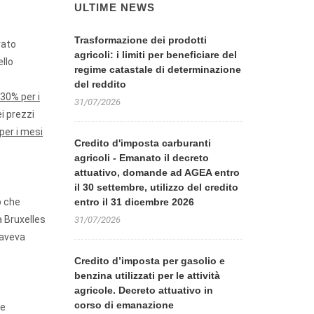
ULTIME NEWS
Trasformazione dei prodotti
rato
agricoli: i limiti per beneficiare del
ello
regime catastale di determinazione
del reddito
 30% per i
31/07/2026
ei prezzi
 per i mesi
Credito d'imposta carburanti
agricoli - Emanato il decreto
attuativo, domande ad AGEA entro
il 30 settembre, utilizzo del credito
o che
entro il 31 dicembre 2026
a Bruxelles
31/07/2026
 aveva
Credito d’imposta per gasolio e
benzina utilizzati per le attività
agricole. Decreto attuativo in
corso di emanazione
he