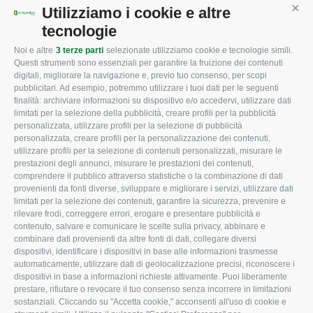
Mappa del sito
/
Privacy Policy
/
Cookie Policy
Utilizziamo i cookie e altre
Cont
tecnologie
Noi e altre
3 terze parti
selezionate utilizziamo cookie e tecnologie simili.
CONFAGRICOLTURA
CONFAGRICOLTURA
Questi strumenti sono essenziali per garantire la fruizione dei contenuti
ROVIGO
INFORMA
digitali, migliorare la navigazione e, previo tuo consenso, per scopi
pubblicitari. Ad esempio, potremmo utilizzare i tuoi dati per le seguenti
L'Associazione
Tecnico
finalità: archiviare informazioni su dispositivo e/o accedervi, utilizzare dati
limitati per la selezione della pubblicità, creare profili per la pubblicità
Missione e Progetto
Fiscale
personalizzata, utilizzare profili per la selezione di pubblicità
Organigramma aziendale
Lavoro
personalizzata, creare profili per la personalizzazione dei contenuti,
utilizzare profili per la selezione di contenuti personalizzati, misurare le
I Nostri Servizi
Ambiente
prestazioni degli annunci, misurare le prestazioni dei contenuti,
comprendere il pubblico attraverso statistiche o la combinazione di dati
Uffici della Sede
Associazione
provenienti da fonti diverse, sviluppare e migliorare i servizi, utilizzare dati
provinciale
limitati per la selezione dei contenuti, garantire la sicurezza, prevenire e
Le Sedi di Zona
rilevare frodi, correggere errori, erogare e presentare pubblicità e
CONFAGRICOLTURA
contenuto, salvare e comunicare le scelte sulla privacy, abbinare e
Agricoltori S.r.l.
ATTIVA
combinare dati provenienti da altre fonti di dati, collegare diversi
dispositivi, identificare i dispositivi in base alle informazioni trasmesse
Whistleblowing
Notizie in evidenza
automaticamente, utilizzare dati di geolocalizzazione precisi, riconoscere i
Confagricoltura Rovigo e
dispositivi in base a informazioni richieste attivamente. Puoi liberamente
Eventi
Agricoltori srl
prestare, rifiutare o revocare il tuo consenso senza incorrere in limitazioni
Comunicati Stampa
sostanziali. Cliccando su "Accetta cookie," acconsenti all'uso di cookie e