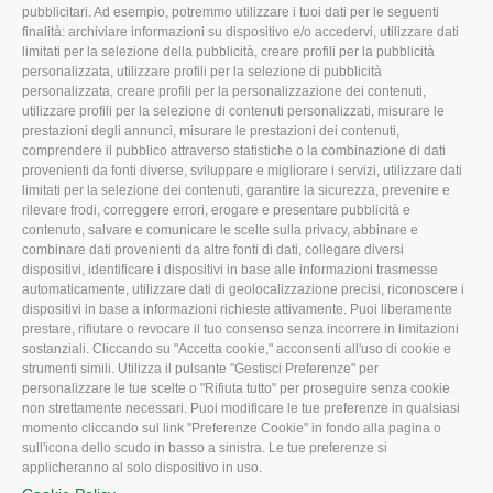
pubblicitari. Ad esempio, potremmo utilizzare i tuoi dati per le seguenti
L'Associazione
Tecnico
finalità: archiviare informazioni su dispositivo e/o accedervi, utilizzare dati
limitati per la selezione della pubblicità, creare profili per la pubblicità
Missione e Progetto
Fiscale
personalizzata, utilizzare profili per la selezione di pubblicità
Organigramma aziendale
Lavoro
personalizzata, creare profili per la personalizzazione dei contenuti,
utilizzare profili per la selezione di contenuti personalizzati, misurare le
I Nostri Servizi
Ambiente
prestazioni degli annunci, misurare le prestazioni dei contenuti,
comprendere il pubblico attraverso statistiche o la combinazione di dati
Uffici della Sede
Associazione
provenienti da fonti diverse, sviluppare e migliorare i servizi, utilizzare dati
provinciale
limitati per la selezione dei contenuti, garantire la sicurezza, prevenire e
Le Sedi di Zona
rilevare frodi, correggere errori, erogare e presentare pubblicità e
CONFAGRICOLTURA
contenuto, salvare e comunicare le scelte sulla privacy, abbinare e
Agricoltori S.r.l.
ATTIVA
combinare dati provenienti da altre fonti di dati, collegare diversi
dispositivi, identificare i dispositivi in base alle informazioni trasmesse
Whistleblowing
Notizie in evidenza
automaticamente, utilizzare dati di geolocalizzazione precisi, riconoscere i
Confagricoltura Rovigo e
dispositivi in base a informazioni richieste attivamente. Puoi liberamente
Eventi
Agricoltori srl
prestare, rifiutare o revocare il tuo consenso senza incorrere in limitazioni
Comunicati Stampa
sostanziali. Cliccando su "Accetta cookie," acconsenti all'uso di cookie e
strumenti simili. Utilizza il pulsante "Gestisci Preferenze" per
Video
personalizzare le tue scelte o "Rifiuta tutto" per proseguire senza cookie
non strettamente necessari. Puoi modificare le tue preferenze in qualsiasi
Iscrizione Newsletter
momento cliccando sul link "Preferenze Cookie" in fondo alla pagina o
Newsletter
sull'icona dello scudo in basso a sinistra. Le tue preferenze si
applicheranno al solo dispositivo in uso.
Archivio Periodici