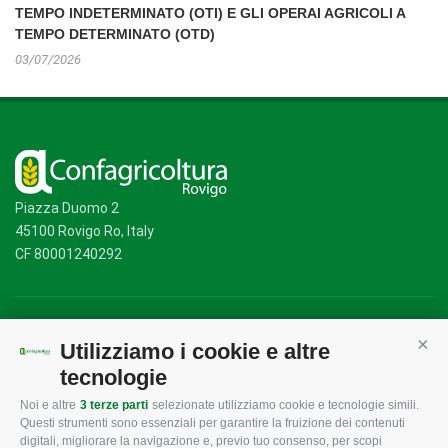
TEMPO INDETERMINATO (OTI) E GLI OPERAI AGRICOLI A
TEMPO DETERMINATO (OTD)
03/07/2026
Piazza Duomo 2
45100 Rovigo Ro, Italy
CF 80001240292
Mappa del sito
/
Privacy Policy
/
Cookie Policy
Utilizziamo i cookie e altre
Cont
tecnologie
Noi e altre
3 terze parti
selezionate utilizziamo cookie e tecnologie simili.
CONFAGRICOLTURA
CONFAGRICOLTURA
Questi strumenti sono essenziali per garantire la fruizione dei contenuti
ROVIGO
INFORMA
digitali, migliorare la navigazione e, previo tuo consenso, per scopi