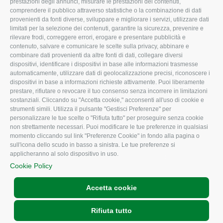
prestazioni degli annunci, misurare le prestazioni dei contenuti,
comprendere il pubblico attraverso statistiche o la combinazione di dati
Uffici della Sede
Associazione
provenienti da fonti diverse, sviluppare e migliorare i servizi, utilizzare dati
provinciale
limitati per la selezione dei contenuti, garantire la sicurezza, prevenire e
Le Sedi di Zona
rilevare frodi, correggere errori, erogare e presentare pubblicità e
CONFAGRICOLTURA
contenuto, salvare e comunicare le scelte sulla privacy, abbinare e
Agricoltori S.r.l.
ATTIVA
combinare dati provenienti da altre fonti di dati, collegare diversi
dispositivi, identificare i dispositivi in base alle informazioni trasmesse
Whistleblowing
Notizie in evidenza
automaticamente, utilizzare dati di geolocalizzazione precisi, riconoscere i
Confagricoltura Rovigo e
dispositivi in base a informazioni richieste attivamente. Puoi liberamente
Eventi
Agricoltori srl
prestare, rifiutare o revocare il tuo consenso senza incorrere in limitazioni
Comunicati Stampa
sostanziali. Cliccando su "Accetta cookie," acconsenti all'uso di cookie e
strumenti simili. Utilizza il pulsante "Gestisci Preferenze" per
Video
personalizzare le tue scelte o "Rifiuta tutto" per proseguire senza cookie
non strettamente necessari. Puoi modificare le tue preferenze in qualsiasi
Iscrizione Newsletter
momento cliccando sul link "Preferenze Cookie" in fondo alla pagina o
Newsletter
sull'icona dello scudo in basso a sinistra. Le tue preferenze si
applicheranno al solo dispositivo in uso.
Archivio Periodici
Cookie Policy
Accetta cookie
Rifiuta tutto