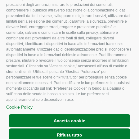
I Nostri Servizi
Ambiente
prestazioni degli annunci, misurare le prestazioni dei contenuti,
comprendere il pubblico attraverso statistiche o la combinazione di dati
Uffici della Sede
Associazione
provenienti da fonti diverse, sviluppare e migliorare i servizi, utilizzare dati
provinciale
limitati per la selezione dei contenuti, garantire la sicurezza, prevenire e
Le Sedi di Zona
rilevare frodi, correggere errori, erogare e presentare pubblicità e
CONFAGRICOLTURA
contenuto, salvare e comunicare le scelte sulla privacy, abbinare e
Agricoltori S.r.l.
ATTIVA
combinare dati provenienti da altre fonti di dati, collegare diversi
dispositivi, identificare i dispositivi in base alle informazioni trasmesse
Whistleblowing
Notizie in evidenza
automaticamente, utilizzare dati di geolocalizzazione precisi, riconoscere i
Confagricoltura Rovigo e
dispositivi in base a informazioni richieste attivamente. Puoi liberamente
Eventi
Agricoltori srl
prestare, rifiutare o revocare il tuo consenso senza incorrere in limitazioni
Comunicati Stampa
sostanziali. Cliccando su "Accetta cookie," acconsenti all'uso di cookie e
strumenti simili. Utilizza il pulsante "Gestisci Preferenze" per
Video
personalizzare le tue scelte o "Rifiuta tutto" per proseguire senza cookie
non strettamente necessari. Puoi modificare le tue preferenze in qualsiasi
Iscrizione Newsletter
momento cliccando sul link "Preferenze Cookie" in fondo alla pagina o
Newsletter
sull'icona dello scudo in basso a sinistra. Le tue preferenze si
applicheranno al solo dispositivo in uso.
Archivio Periodici
Cookie Policy
Accetta cookie
Rifiuta tutto