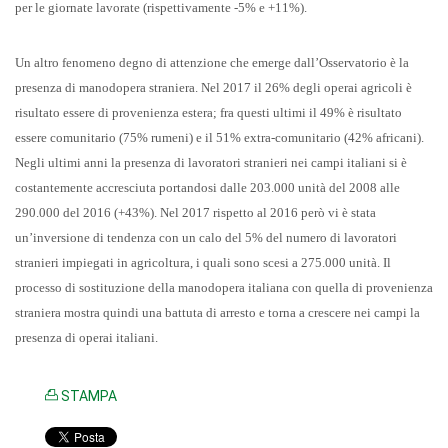
per le giornate lavorate (rispettivamente -5% e +11%).
Un altro fenomeno degno di attenzione che emerge dall’Osservatorio è la
presenza di manodopera straniera. Nel 2017 il 26% degli operai agricoli è
risultato essere di provenienza estera; fra questi ultimi il 49% è risultato
essere comunitario (75% rumeni) e il 51% extra-comunitario (42% africani).
Negli ultimi anni la presenza di lavoratori stranieri nei campi italiani si è
costantemente accresciuta portandosi dalle 203.000 unità del 2008 alle
290.000 del 2016 (+43%). Nel 2017 rispetto al 2016 però vi è stata
un’inversione di tendenza con un calo del 5% del numero di lavoratori
stranieri impiegati in agricoltura, i quali sono scesi a 275.000 unità. Il
processo di sostituzione della manodopera italiana con quella di provenienza
straniera mostra quindi una battuta di arresto e torna a crescere nei campi la
presenza di operai italiani.
STAMPA