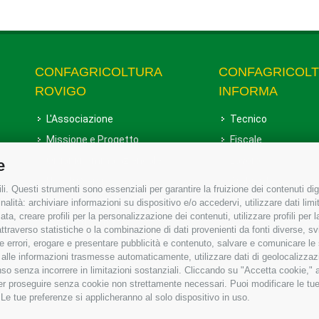
CONFAGRICOLTURA
CONFAGRICOL
ROVIGO
INFORMA
L'Associazione
Tecnico
Missione e Progetto
Fiscale
Organigramma aziendale
Lavoro
e
I Nostri Servizi
Ambiente
i. Questi strumenti sono essenziali per garantire la fruizione dei contenuti dig
Uffici della Sede provinciale
Associazione
alità: archiviare informazioni su dispositivo e/o accedervi, utilizzare dati limita
zata, creare profili per la personalizzazione dei contenuti, utilizzare profili per
Le Sedi di Zona
raverso statistiche o la combinazione di dati provenienti da fonti diverse, svilu
Agricoltori S.r.l.
ere errori, erogare e presentare pubblicità e contenuto, salvare e comunicare le
base alle informazioni trasmesse automaticamente, utilizzare dati di geolocalizzaz
Whistleblowing Confagricoltura
so senza incorrere in limitazioni sostanziali. Cliccando su "Accetta cookie," ac
Rovigo e Agricoltori srl
 per proseguire senza cookie non strettamente necessari. Puoi modificare le t
 Le tue preferenze si applicheranno al solo dispositivo in uso.