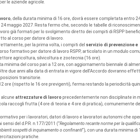
per le aziende agricole.
lavoro
, della durata minima di 16 ore, dovrà essere completata entro 2
ro il 24 maggio 2027. Resta fermo che, secondo le tabelle di riconoscimen
i lavoro già formati per lo svolgimento diretto dei compiti di RSPP benefi
to al corso per datore di lavoro.
ttamente, per la prima volta, i compiti del
servizio di prevenzione e
corso formativo per datore di lavoro RSPP, articolato in un modulo com
ettore agricoltura, silvicoltura e zootecnia (16 ore).
ta minima del corso pari a 12 ore, con aggiornamento biennale di almen
oltre due anni alla data di entrata in vigore dell’Accordo dovranno effet
posizioni transitorie.
 12 ore (rispetto le 16 ore previgenti), ferma restando la periodicità qu
r alcune
attrezzature di lavoro
precedentemente non disciplinate in
cola raccogli frutta (4 ore di teoria e 4 ore di pratica), comunemente d
ormativo per i lavoratori, datori di lavoro e lavoratori autonomi che ope
 ai sensi del d.P.R. n.177/2011 (“
Regolamento recante norme per la qualific
mbienti sospetti di inquinamento o confinanti
”), con una durata minima di 1
ercitazioni pratiche.