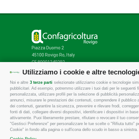
Piazza Duomo 2
45100 Rovigo Ro, Italy
CF 80001240292
Utilizziamo i cookie e altre tecnologi
Noi e altre
3 terze parti
selezionate utilizziamo cookie e tecnologie simil
Mappa del sito
/
Privacy Policy
/
Cookie Policy
pubblicitari. Ad esempio, potremmo utilizzare i tuoi dati per le seguenti fin
personalizzata, utilizzare profili per la selezione di pubblicità personaliz
annunci, misurare le prestazioni dei contenuti, comprendere il pubblico att
dei contenuti, garantire la sicurezza, prevenire e rilevare frodi, corregg
fonti di dati, collegare diversi dispositivi, identificare i dispositivi in 
attivamente. Puoi liberamente prestare, rifiutare o revocare il tuo consen
"Gestisci Preferenze" per personalizzare le tue scelte o "Rifiuta tutto"
Cookie" in fondo alla pagina o sull'icona dello scudo in basso a sinistra.
Cookie Policy