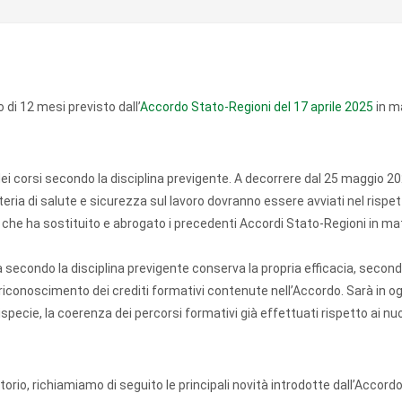
 di 12 mesi previsto dall’
Accordo Stato-Regioni del 17 aprile 2025
in ma
ei corsi secondo la disciplina previgente. A decorrere dal 25 maggio 20
ria di salute e sicurezza sul lavoro dovranno essere avviati nel rispet
he ha sostituito e abrogato i precedenti Accordi Stato-Regioni in mat
secondo la disciplina previgente conserva la propria efficacia, secon
di riconoscimento dei crediti formativi contenute nell’Accordo. Sarà in o
ispecie, la coerenza dei percorsi formativi già effettuati rispetto ai nuo
orio, richiamiamo di seguito le principali novità introdotte dall’Accord