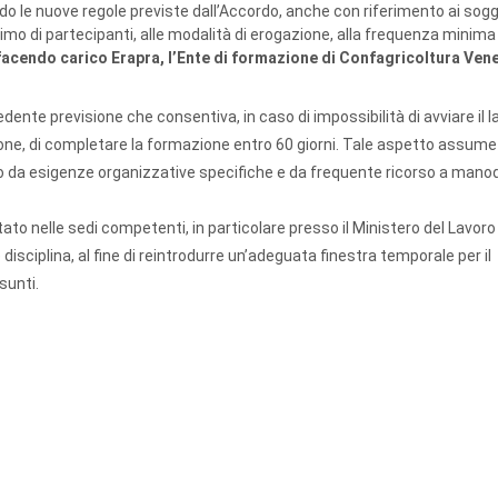
o le nuove regole previste dall’Accordo, anche con riferimento ai sogg
mo di partecipanti, alle modalità di erogazione, alla frequenza minima 
 facendo carico Erapra, l’Ente di formazione di Confagricoltura Ven
edente previsione che consentiva, in caso di impossibilità di avviare il 
one, di completare la formazione entro 60 giorni. Tale aspetto assume
zzato da esigenze organizzative specifiche e da frequente ricorso a man
tato nelle sedi competenti, in particolare presso il Ministero del Lavoro 
e disciplina, al fine di reintrodurre un’adeguata finestra temporale per il
sunti.