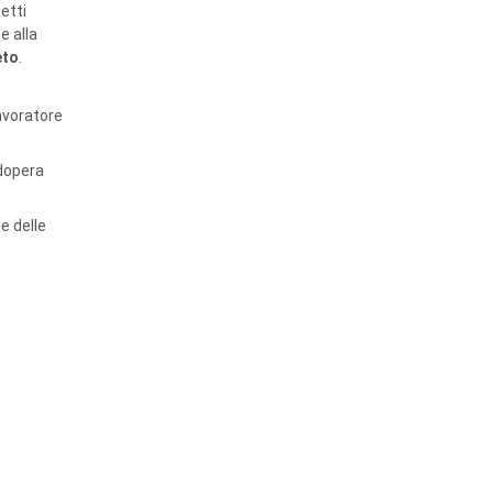
etti
e alla
eto
.
lavoratore
odopera
e delle