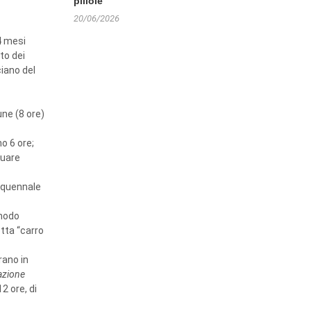
pillole
20/06/2026
4 mesi
to dei
ciano del
une (8 ore)
o 6 ore;
tuare
inquennale
 modo
etta “carro
rano in
azione
2 ore, di