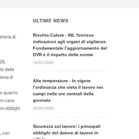
ULTIME NEWS
Rischio Calore - INL fornisce
teria di
indicazioni agli organi di vigilanza.
Fondamentale l’aggiornamento del
DVR e il rispetto delle norme
26,
10/07/2026
to delle
eria di
Alte temperature - In vigore
l’ordinanza che vieta il lavoro nei
do quanto
campi nelle ore centrali della
giornata
gni caso
vi obblighi
26/06/2026
Sicurezza sul lavoro: i principali
obblighi del datore di lavoro in
o, con