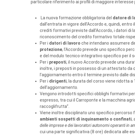
particolare riferimento ai profili di maggiore interesse 
La nuova formazione obbligatoria del
datore di 
dall’entrata in vigore dell’Accordo e, quindi, ent
crediti formativi previste dall’Accordo, i datori d
riconoscimento del credito formativo totale rispet
Per i
datori di lavoro
che intendano assumere dire
protezione
, l’Accordo prevede uno specifico per
e del modulo tecnico-integrativo specifico per il s
Per i
preposti
, il nuovo Accordo prevede una dura
inoltre, i preposti in possesso di un attestato da 
l’aggiornamento entro il termine previsto dalle dis
Per i
dirigenti
, la durata del corso viene ridotta a
dell’aggiornamento.
Vengono introdotti specifici obblighi formativi pe
espresso, tra cui il Carroponte e la macchina agri
raccoglifrutta”.
Viene inoltre disciplinato uno specifico percorso f
ambienti sospetti di inquinamento o confinati
,
delle imprese e dei lavoratori autonomi operanti in a
cui una parte significativa (8 ore) dedicata alle es