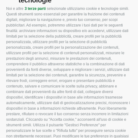
tecnologie
Noi e altre
3 terze parti
selezionate utilizziamo cookie e tecnologie simili.
CONFAGRICOLTURA
CONFAGRICOLTURA
Questi strumenti sono essenziali per garantire la fruizione dei contenuti
ROVIGO
INFORMA
digitali, migliorare la navigazione e, previo tuo consenso, per scopi
pubblicitari. Ad esempio, potremmo utilizzare i tuoi dati per le seguenti
L'Associazione
Tecnico
finalità: archiviare informazioni su dispositivo e/o accedervi, utilizzare dati
limitati per la selezione della pubblicità, creare profili per la pubblicità
Missione e Progetto
Fiscale
personalizzata, utilizzare profili per la selezione di pubblicità
Organigramma aziendale
Lavoro
personalizzata, creare profili per la personalizzazione dei contenuti,
utilizzare profili per la selezione di contenuti personalizzati, misurare le
I Nostri Servizi
Ambiente
prestazioni degli annunci, misurare le prestazioni dei contenuti,
comprendere il pubblico attraverso statistiche o la combinazione di dati
Uffici della Sede
Associazione
provenienti da fonti diverse, sviluppare e migliorare i servizi, utilizzare dati
provinciale
limitati per la selezione dei contenuti, garantire la sicurezza, prevenire e
Le Sedi di Zona
rilevare frodi, correggere errori, erogare e presentare pubblicità e
CONFAGRICOLTURA
contenuto, salvare e comunicare le scelte sulla privacy, abbinare e
Agricoltori S.r.l.
ATTIVA
combinare dati provenienti da altre fonti di dati, collegare diversi
dispositivi, identificare i dispositivi in base alle informazioni trasmesse
Whistleblowing
Notizie in evidenza
automaticamente, utilizzare dati di geolocalizzazione precisi, riconoscere i
Confagricoltura Rovigo e
dispositivi in base a informazioni richieste attivamente. Puoi liberamente
Eventi
Agricoltori srl
prestare, rifiutare o revocare il tuo consenso senza incorrere in limitazioni
Comunicati Stampa
sostanziali. Cliccando su "Accetta cookie," acconsenti all'uso di cookie e
strumenti simili. Utilizza il pulsante "Gestisci Preferenze" per
Video
personalizzare le tue scelte o "Rifiuta tutto" per proseguire senza cookie
non strettamente necessari. Puoi modificare le tue preferenze in qualsiasi
Iscrizione Newsletter