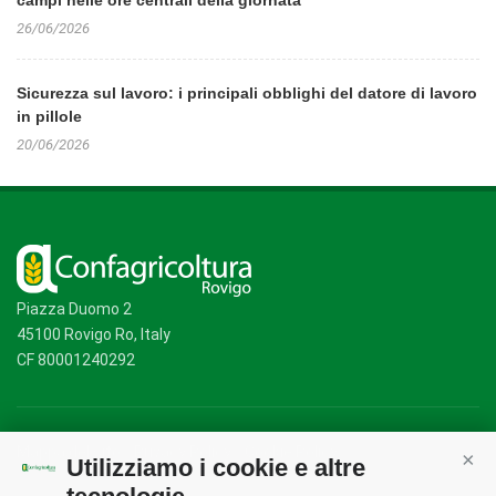
campi nelle ore centrali della giornata
26/06/2026
Sicurezza sul lavoro: i principali obblighi del datore di lavoro
in pillole
20/06/2026
Piazza Duomo 2
45100 Rovigo Ro, Italy
CF 80001240292
Mappa del sito
/
Privacy Policy
/
Cookie Policy
Utilizziamo i cookie e altre
Cont