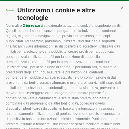
Mappa del sito
/
Privacy Policy
/
Cookie Policy
Utilizziamo i cookie e altre
Cont
tecnologie
Noi e altre
3 terze parti
selezionate utilizziamo cookie e tecnologie simili.
CONFAGRICOLTURA
CONFAGRICOLTURA
Questi strumenti sono essenziali per garantire la fruizione dei contenuti
ROVIGO
INFORMA
digitali, migliorare la navigazione e, previo tuo consenso, per scopi
pubblicitari. Ad esempio, potremmo utilizzare i tuoi dati per le seguenti
L'Associazione
Tecnico
finalità: archiviare informazioni su dispositivo e/o accedervi, utilizzare dati
limitati per la selezione della pubblicità, creare profili per la pubblicità
Missione e Progetto
Fiscale
personalizzata, utilizzare profili per la selezione di pubblicità
Organigramma aziendale
Lavoro
personalizzata, creare profili per la personalizzazione dei contenuti,
utilizzare profili per la selezione di contenuti personalizzati, misurare le
I Nostri Servizi
Ambiente
prestazioni degli annunci, misurare le prestazioni dei contenuti,
comprendere il pubblico attraverso statistiche o la combinazione di dati
Uffici della Sede
Associazione
provenienti da fonti diverse, sviluppare e migliorare i servizi, utilizzare dati
provinciale
limitati per la selezione dei contenuti, garantire la sicurezza, prevenire e
Le Sedi di Zona
rilevare frodi, correggere errori, erogare e presentare pubblicità e
CONFAGRICOLTURA
contenuto, salvare e comunicare le scelte sulla privacy, abbinare e
Agricoltori S.r.l.
ATTIVA
combinare dati provenienti da altre fonti di dati, collegare diversi
dispositivi, identificare i dispositivi in base alle informazioni trasmesse
Whistleblowing
Notizie in evidenza
automaticamente, utilizzare dati di geolocalizzazione precisi, riconoscere i
Confagricoltura Rovigo e
dispositivi in base a informazioni richieste attivamente. Puoi liberamente
Eventi
Agricoltori srl
prestare, rifiutare o revocare il tuo consenso senza incorrere in limitazioni
Comunicati Stampa