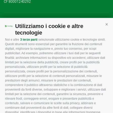
CF 80001240292
Mappa del sito
/
Privacy Policy
/
Cookie Policy
Utilizziamo i cookie e altre
Cont
tecnologie
Noi e altre
3 terze parti
selezionate utilizziamo cookie e tecnologie simili.
CONFAGRICOLTURA
CONFAGRICOLTURA
Questi strumenti sono essenziali per garantire la fruizione dei contenuti
ROVIGO
INFORMA
digitali, migliorare la navigazione e, previo tuo consenso, per scopi
pubblicitari. Ad esempio, potremmo utilizzare i tuoi dati per le seguenti
L'Associazione
Tecnico
finalità: archiviare informazioni su dispositivo e/o accedervi, utilizzare dati
limitati per la selezione della pubblicità, creare profili per la pubblicità
Missione e Progetto
Fiscale
personalizzata, utilizzare profili per la selezione di pubblicità
Organigramma aziendale
Lavoro
personalizzata, creare profili per la personalizzazione dei contenuti,
utilizzare profili per la selezione di contenuti personalizzati, misurare le
I Nostri Servizi
Ambiente
prestazioni degli annunci, misurare le prestazioni dei contenuti,
comprendere il pubblico attraverso statistiche o la combinazione di dati
Uffici della Sede
Associazione
provenienti da fonti diverse, sviluppare e migliorare i servizi, utilizzare dati
provinciale
limitati per la selezione dei contenuti, garantire la sicurezza, prevenire e
Le Sedi di Zona
rilevare frodi, correggere errori, erogare e presentare pubblicità e
CONFAGRICOLTURA
contenuto, salvare e comunicare le scelte sulla privacy, abbinare e
Agricoltori S.r.l.
ATTIVA
combinare dati provenienti da altre fonti di dati, collegare diversi
dispositivi, identificare i dispositivi in base alle informazioni trasmesse
Whistleblowing