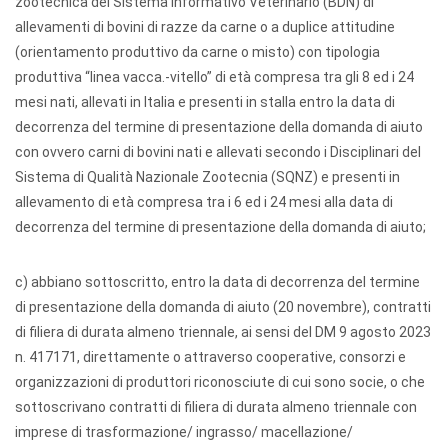
zootecnica del Sistema Informativo Veterinario (BDN) di
allevamenti di bovini di razze da carne o a duplice attitudine
(orientamento produttivo da carne o misto) con tipologia
produttiva “linea vacca.-vitello” di età compresa tra gli 8 ed i 24
mesi nati, allevati in Italia e presenti in stalla entro la data di
decorrenza del termine di presentazione della domanda di aiuto
con ovvero carni di bovini nati e allevati secondo i Disciplinari del
Sistema di Qualità Nazionale Zootecnia (SQNZ) e presenti in
allevamento di età compresa tra i 6 ed i 24 mesi alla data di
decorrenza del termine di presentazione della domanda di aiuto;
c) abbiano sottoscritto, entro la data di decorrenza del termine
di presentazione della domanda di aiuto (20 novembre), contratti
di filiera di durata almeno triennale, ai sensi del DM 9 agosto 2023
n. 417171, direttamente o attraverso cooperative, consorzi e
organizzazioni di produttori riconosciute di cui sono socie, o che
sottoscrivano contratti di filiera di durata almeno triennale con
imprese di trasformazione/ ingrasso/ macellazione/