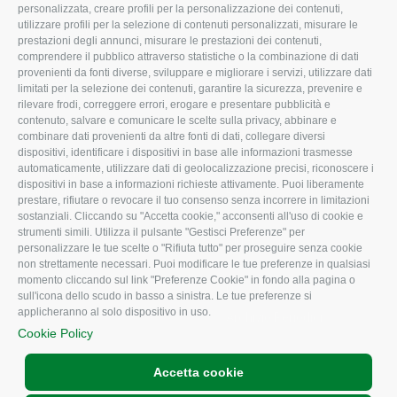
Organigramma aziendale
Lavoro
personalizzata, creare profili per la personalizzazione dei contenuti,
utilizzare profili per la selezione di contenuti personalizzati, misurare le
I Nostri Servizi
Ambiente
prestazioni degli annunci, misurare le prestazioni dei contenuti,
comprendere il pubblico attraverso statistiche o la combinazione di dati
Uffici della Sede
Associazione
provenienti da fonti diverse, sviluppare e migliorare i servizi, utilizzare dati
provinciale
limitati per la selezione dei contenuti, garantire la sicurezza, prevenire e
Le Sedi di Zona
rilevare frodi, correggere errori, erogare e presentare pubblicità e
CONFAGRICOLTURA
contenuto, salvare e comunicare le scelte sulla privacy, abbinare e
Agricoltori S.r.l.
ATTIVA
combinare dati provenienti da altre fonti di dati, collegare diversi
dispositivi, identificare i dispositivi in base alle informazioni trasmesse
Whistleblowing
Notizie in evidenza
automaticamente, utilizzare dati di geolocalizzazione precisi, riconoscere i
Confagricoltura Rovigo e
dispositivi in base a informazioni richieste attivamente. Puoi liberamente
Eventi
Agricoltori srl
prestare, rifiutare o revocare il tuo consenso senza incorrere in limitazioni
Comunicati Stampa
sostanziali. Cliccando su "Accetta cookie," acconsenti all'uso di cookie e
strumenti simili. Utilizza il pulsante "Gestisci Preferenze" per
Video
personalizzare le tue scelte o "Rifiuta tutto" per proseguire senza cookie
non strettamente necessari. Puoi modificare le tue preferenze in qualsiasi
Iscrizione Newsletter
momento cliccando sul link "Preferenze Cookie" in fondo alla pagina o
Newsletter
sull'icona dello scudo in basso a sinistra. Le tue preferenze si
applicheranno al solo dispositivo in uso.
Archivio Periodici
Cookie Policy
Accetta cookie