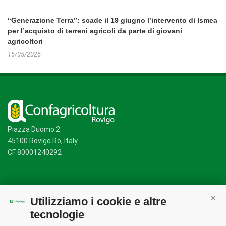
“Generazione Terra”: scade il 19 giugno l’intervento di Ismea
per l’acquisto di terreni agricoli da parte di giovani
agricoltori
15/05/2026
Piazza Duomo 2
45100 Rovigo Ro, Italy
CF 80001240292
Mappa del sito
/
Privacy Policy
/
Cookie Policy
Utilizziamo i cookie e altre
Cont
tecnologie