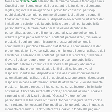
Noi e altre
3 terze parti
selezionate utilizziamo cookie e tecnologie simili.
CONFAGRICOLTURA
CONFAGRICOLTURA
Questi strumenti sono essenziali per garantire la fruizione dei contenuti
ROVIGO
INFORMA
digitali, migliorare la navigazione e, previo tuo consenso, per scopi
pubblicitari. Ad esempio, potremmo utilizzare i tuoi dati per le seguenti
L'Associazione
Tecnico
finalità: archiviare informazioni su dispositivo e/o accedervi, utilizzare dati
limitati per la selezione della pubblicità, creare profili per la pubblicità
Missione e Progetto
Fiscale
personalizzata, utilizzare profili per la selezione di pubblicità
Organigramma aziendale
Lavoro
personalizzata, creare profili per la personalizzazione dei contenuti,
utilizzare profili per la selezione di contenuti personalizzati, misurare le
I Nostri Servizi
Ambiente
prestazioni degli annunci, misurare le prestazioni dei contenuti,
comprendere il pubblico attraverso statistiche o la combinazione di dati
Uffici della Sede
Associazione
provenienti da fonti diverse, sviluppare e migliorare i servizi, utilizzare dati
provinciale
limitati per la selezione dei contenuti, garantire la sicurezza, prevenire e
Le Sedi di Zona
rilevare frodi, correggere errori, erogare e presentare pubblicità e
CONFAGRICOLTURA
contenuto, salvare e comunicare le scelte sulla privacy, abbinare e
Agricoltori S.r.l.
ATTIVA
combinare dati provenienti da altre fonti di dati, collegare diversi
dispositivi, identificare i dispositivi in base alle informazioni trasmesse
Whistleblowing
Notizie in evidenza
automaticamente, utilizzare dati di geolocalizzazione precisi, riconoscere i
Confagricoltura Rovigo e
dispositivi in base a informazioni richieste attivamente. Puoi liberamente
Eventi
Agricoltori srl
prestare, rifiutare o revocare il tuo consenso senza incorrere in limitazioni
Comunicati Stampa
sostanziali. Cliccando su "Accetta cookie," acconsenti all'uso di cookie e
strumenti simili. Utilizza il pulsante "Gestisci Preferenze" per
Video
personalizzare le tue scelte o "Rifiuta tutto" per proseguire senza cookie
non strettamente necessari. Puoi modificare le tue preferenze in qualsiasi
Iscrizione Newsletter
momento cliccando sul link "Preferenze Cookie" in fondo alla pagina o