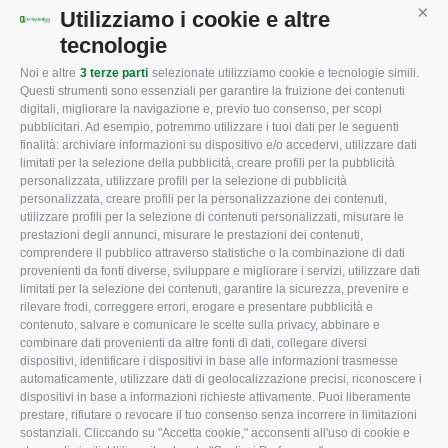
Mappa del sito
/
Privacy Policy
/
Cookie Policy
Utilizziamo i cookie e altre
Cont
tecnologie
Noi e altre
3 terze parti
selezionate utilizziamo cookie e tecnologie simili.
CONFAGRICOLTURA
CONFAGRICOLTURA
Questi strumenti sono essenziali per garantire la fruizione dei contenuti
ROVIGO
INFORMA
digitali, migliorare la navigazione e, previo tuo consenso, per scopi
pubblicitari. Ad esempio, potremmo utilizzare i tuoi dati per le seguenti
L'Associazione
Tecnico
finalità: archiviare informazioni su dispositivo e/o accedervi, utilizzare dati
limitati per la selezione della pubblicità, creare profili per la pubblicità
Missione e Progetto
Fiscale
personalizzata, utilizzare profili per la selezione di pubblicità
Organigramma aziendale
Lavoro
personalizzata, creare profili per la personalizzazione dei contenuti,
utilizzare profili per la selezione di contenuti personalizzati, misurare le
I Nostri Servizi
Ambiente
prestazioni degli annunci, misurare le prestazioni dei contenuti,
comprendere il pubblico attraverso statistiche o la combinazione di dati
Uffici della Sede
Associazione
provenienti da fonti diverse, sviluppare e migliorare i servizi, utilizzare dati
provinciale
limitati per la selezione dei contenuti, garantire la sicurezza, prevenire e
Le Sedi di Zona
rilevare frodi, correggere errori, erogare e presentare pubblicità e
CONFAGRICOLTURA
contenuto, salvare e comunicare le scelte sulla privacy, abbinare e
Agricoltori S.r.l.
ATTIVA
combinare dati provenienti da altre fonti di dati, collegare diversi
dispositivi, identificare i dispositivi in base alle informazioni trasmesse
Whistleblowing
Notizie in evidenza
automaticamente, utilizzare dati di geolocalizzazione precisi, riconoscere i
Confagricoltura Rovigo e
dispositivi in base a informazioni richieste attivamente. Puoi liberamente
Eventi
Agricoltori srl
prestare, rifiutare o revocare il tuo consenso senza incorrere in limitazioni
Comunicati Stampa
sostanziali. Cliccando su "Accetta cookie," acconsenti all'uso di cookie e