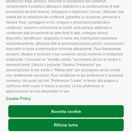
prestazioni degli annunci, misurare le prestazioni dei contenuti,
comprendere il pubblico attraverso statistiche o la combinazione di dati
Uffici della Sede
Associazione
provenienti da fonti diverse, sviluppare e migliorare i servizi, utilizzare dati
provinciale
limitati per la selezione dei contenuti, garantire la sicurezza, prevenire e
Le Sedi di Zona
rilevare frodi, correggere errori, erogare e presentare pubblicità e
CONFAGRICOLTURA
contenuto, salvare e comunicare le scelte sulla privacy, abbinare e
Agricoltori S.r.l.
ATTIVA
combinare dati provenienti da altre fonti di dati, collegare diversi
dispositivi, identificare i dispositivi in base alle informazioni trasmesse
Whistleblowing
Notizie in evidenza
automaticamente, utilizzare dati di geolocalizzazione precisi, riconoscere i
Confagricoltura Rovigo e
dispositivi in base a informazioni richieste attivamente. Puoi liberamente
Eventi
Agricoltori srl
prestare, rifiutare o revocare il tuo consenso senza incorrere in limitazioni
Comunicati Stampa
sostanziali. Cliccando su "Accetta cookie," acconsenti all'uso di cookie e
strumenti simili. Utilizza il pulsante "Gestisci Preferenze" per
Video
personalizzare le tue scelte o "Rifiuta tutto" per proseguire senza cookie
non strettamente necessari. Puoi modificare le tue preferenze in qualsiasi
Iscrizione Newsletter
momento cliccando sul link "Preferenze Cookie" in fondo alla pagina o
Newsletter
sull'icona dello scudo in basso a sinistra. Le tue preferenze si
applicheranno al solo dispositivo in uso.
Archivio Periodici
Cookie Policy
Accetta cookie
Rifiuta tutto