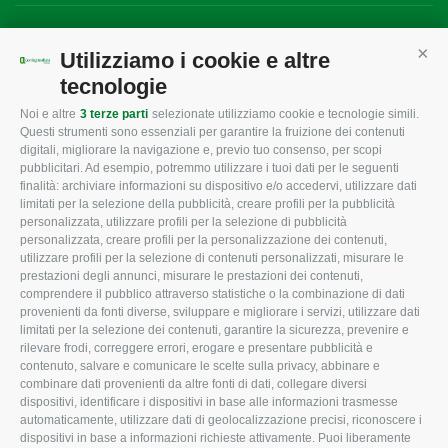
Mappa del sito
/
Privacy Policy
/
Cookie Policy
Utilizziamo i cookie e altre
Cont
tecnologie
Noi e altre
3 terze parti
selezionate utilizziamo cookie e tecnologie simili.
CONFAGRICOLTURA
CONFAGRICOLTURA
Questi strumenti sono essenziali per garantire la fruizione dei contenuti
ROVIGO
INFORMA
digitali, migliorare la navigazione e, previo tuo consenso, per scopi
pubblicitari. Ad esempio, potremmo utilizzare i tuoi dati per le seguenti
L'Associazione
Tecnico
finalità: archiviare informazioni su dispositivo e/o accedervi, utilizzare dati
limitati per la selezione della pubblicità, creare profili per la pubblicità
Missione e Progetto
Fiscale
personalizzata, utilizzare profili per la selezione di pubblicità
Organigramma aziendale
Lavoro
personalizzata, creare profili per la personalizzazione dei contenuti,
utilizzare profili per la selezione di contenuti personalizzati, misurare le
I Nostri Servizi
Ambiente
prestazioni degli annunci, misurare le prestazioni dei contenuti,
comprendere il pubblico attraverso statistiche o la combinazione di dati
Uffici della Sede
Associazione
provenienti da fonti diverse, sviluppare e migliorare i servizi, utilizzare dati
provinciale
limitati per la selezione dei contenuti, garantire la sicurezza, prevenire e
Le Sedi di Zona
rilevare frodi, correggere errori, erogare e presentare pubblicità e
CONFAGRICOLTURA
contenuto, salvare e comunicare le scelte sulla privacy, abbinare e
Agricoltori S.r.l.
ATTIVA
combinare dati provenienti da altre fonti di dati, collegare diversi
dispositivi, identificare i dispositivi in base alle informazioni trasmesse
Whistleblowing
Notizie in evidenza
automaticamente, utilizzare dati di geolocalizzazione precisi, riconoscere i
Confagricoltura Rovigo e
dispositivi in base a informazioni richieste attivamente. Puoi liberamente
Eventi
Agricoltori srl