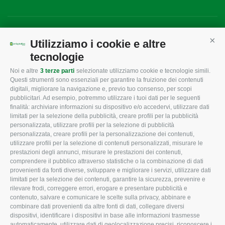
Mappa del sito
/
Privacy Policy
/
Cookie Policy
Utilizziamo i cookie e altre
Cont
tecnologie
Noi e altre
3 terze parti
selezionate utilizziamo cookie e tecnologie simili.
CONFAGRICOLTURA
CONFAGRICOLTURA
Questi strumenti sono essenziali per garantire la fruizione dei contenuti
ROVIGO
INFORMA
digitali, migliorare la navigazione e, previo tuo consenso, per scopi
pubblicitari. Ad esempio, potremmo utilizzare i tuoi dati per le seguenti
L'Associazione
Tecnico
finalità: archiviare informazioni su dispositivo e/o accedervi, utilizzare dati
limitati per la selezione della pubblicità, creare profili per la pubblicità
Missione e Progetto
Fiscale
personalizzata, utilizzare profili per la selezione di pubblicità
Organigramma aziendale
Lavoro
personalizzata, creare profili per la personalizzazione dei contenuti,
utilizzare profili per la selezione di contenuti personalizzati, misurare le
I Nostri Servizi
Ambiente
prestazioni degli annunci, misurare le prestazioni dei contenuti,
comprendere il pubblico attraverso statistiche o la combinazione di dati
Uffici della Sede
Associazione
provenienti da fonti diverse, sviluppare e migliorare i servizi, utilizzare dati
provinciale
limitati per la selezione dei contenuti, garantire la sicurezza, prevenire e
Le Sedi di Zona
rilevare frodi, correggere errori, erogare e presentare pubblicità e
CONFAGRICOLTURA
contenuto, salvare e comunicare le scelte sulla privacy, abbinare e
Agricoltori S.r.l.
ATTIVA
combinare dati provenienti da altre fonti di dati, collegare diversi
dispositivi, identificare i dispositivi in base alle informazioni trasmesse
Whistleblowing
Notizie in evidenza
automaticamente, utilizzare dati di geolocalizzazione precisi, riconoscere i