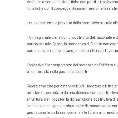
Anche le aziende agrituristiche con posti letto devono a
turistiche con il conseguente inserimento nella relati
Il nuovo sistema è previsto dalla normativa statale all
Il Cin regionale viene quindi sostituito dal nazionale 
norma statale. Quindi la mancanza di Cin e la non espo
comunicazioni pubblicitarie) sono punite rispettivam
L’obiettivo è la trasparenza del mercato dell’offerta 
e l’uniformità nella gestione dei dati.
Ricordiamo che per ottenere il CIN il locatore o il titol
un’istanza, corredata da una dichiarazione sostitutiva d
struttura. Per i locatori la dichiarazione sostitutiva di 
la rilevazione di gas combustibili e di monossido di car
gestiscono le unità immobiliari nelle forme imprenditori