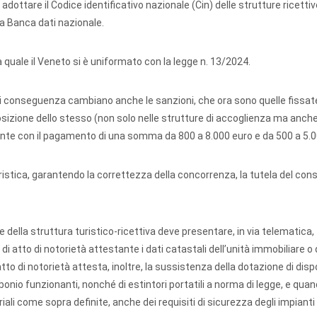
dottare il Codice identificativo nazionale (Cin) delle strutture ricettiv
va Banca dati nazionale.
a quale il Veneto si è uniformato con la legge n. 13/2024.
e di conseguenza cambiano anche le sanzioni, che ora sono quelle fissat
sizione dello stesso (non solo nelle strutture di accoglienza ma anche
ente con il pagamento di una somma da 800 a 8.000 euro e da 500 a 5.0
turistica, garantendo la correttezza della concorrenza, la tutela del c
are della struttura turistico-ricettiva deve presentare, in via telematica,
i atto di notorietà attestante i dati catastali dell’unità immobiliare o 
atto di notorietà attesta, inoltre, la sussistenza della dotazione di dispo
bonio funzionanti, nonché di estintori portatili a norma di legge, e qua
ali come sopra definite, anche dei requisiti di sicurezza degli impianti 