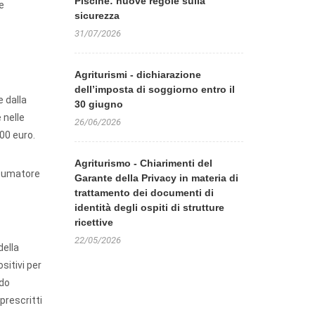
Piscine: nuove regole sulla
e
sicurezza
31/07/2026
Agriturismi - dichiarazione
dell’imposta di soggiorno entro il
e dalla
30 giugno
 nelle
26/06/2026
00 euro.
Agriturismo - Chiarimenti del
onsumatore
Garante della Privacy in materia di
trattamento dei documenti di
identità degli ospiti di strutture
ricettive
22/05/2026
della
sitivi per
ndo
prescritti