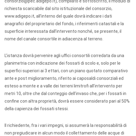
consorzio@pec.adigepo.it), compilato e sottoscritto, il modulo di
richiesta scaricabile dal sito istituzionale del consorzio,
www.adigepo.it, all’interno del quale dovrà indicare i dati
anagrafici del proprietario del fondo, i riferimenti catastali e la
superficie interessata dall’intervento nonché, se presente, il
nome del canale consortile in adiacenza al terreno.
L’istanza dovrà pervenire agli uffici consortili corredata da una
planimetria con indicazione dei fossati di scolo e, solo per le
superfici superiori ai 3 ettari, con un piano quotato comparativo
ante e post miglioramento, riferito ai caposaldi consorziali ed
esteso a monte e a valle dei terreni limitrofi all’intervento per
metri 10, oltre che dal conteggio dell’invaso che, per i fossati in
confine con altra proprietà, dovrà essere considerato pari al 50%
della capienza dei fossati stessi.
Il richiedente, fra i vari impegni, si assumerà la responsabilità di
non pregiudicare in alcun modo il collettamento delle acque di