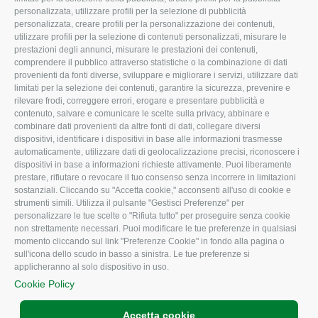
Missione e Progetto
Fiscale
personalizzata, utilizzare profili per la selezione di pubblicità
Organigramma aziendale
Lavoro
personalizzata, creare profili per la personalizzazione dei contenuti,
utilizzare profili per la selezione di contenuti personalizzati, misurare le
I Nostri Servizi
Ambiente
prestazioni degli annunci, misurare le prestazioni dei contenuti,
comprendere il pubblico attraverso statistiche o la combinazione di dati
Uffici della Sede
Associazione
provenienti da fonti diverse, sviluppare e migliorare i servizi, utilizzare dati
provinciale
limitati per la selezione dei contenuti, garantire la sicurezza, prevenire e
Le Sedi di Zona
rilevare frodi, correggere errori, erogare e presentare pubblicità e
CONFAGRICOLTURA
contenuto, salvare e comunicare le scelte sulla privacy, abbinare e
Agricoltori S.r.l.
ATTIVA
combinare dati provenienti da altre fonti di dati, collegare diversi
dispositivi, identificare i dispositivi in base alle informazioni trasmesse
Whistleblowing
Notizie in evidenza
automaticamente, utilizzare dati di geolocalizzazione precisi, riconoscere i
Confagricoltura Rovigo e
dispositivi in base a informazioni richieste attivamente. Puoi liberamente
Eventi
Agricoltori srl
prestare, rifiutare o revocare il tuo consenso senza incorrere in limitazioni
Comunicati Stampa
sostanziali. Cliccando su "Accetta cookie," acconsenti all'uso di cookie e
strumenti simili. Utilizza il pulsante "Gestisci Preferenze" per
Video
personalizzare le tue scelte o "Rifiuta tutto" per proseguire senza cookie
non strettamente necessari. Puoi modificare le tue preferenze in qualsiasi
Iscrizione Newsletter
momento cliccando sul link "Preferenze Cookie" in fondo alla pagina o
Newsletter
sull'icona dello scudo in basso a sinistra. Le tue preferenze si
applicheranno al solo dispositivo in uso.
Archivio Periodici
Cookie Policy
Accetta cookie